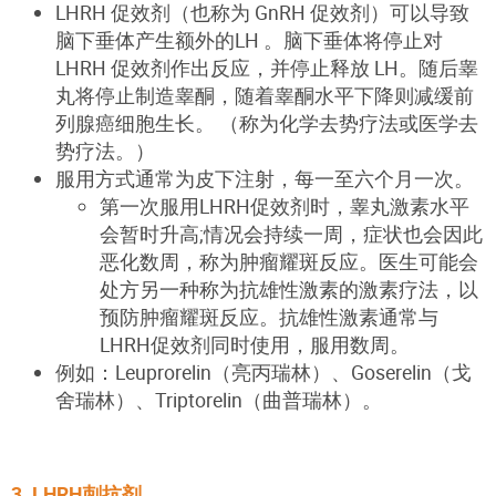
LHRH 促效剂（也称为 GnRH 促效剂）可以导致
脑下垂体产生额外的LH 。脑下垂体将停止对
LHRH 促效剂作出反应，并停止释放 LH。随后睾
丸将停止制造睾酮，随着睾酮水平下降则减缓前
列腺癌细胞生长。 （称为化学去势疗法或医学去
势疗法。）
服用方式通常为皮下注射，每一至六个月一次。
第一次服用LHRH促效剂时，睾丸激素水平
会暂时升高;情况会持续一周，症状也会因此
恶化数周，称为肿瘤耀斑反应。医生可能会
处方另一种称为抗雄性激素的激素疗法，以
预防肿瘤耀斑反应。抗雄性激素通常与
LHRH促效剂同时使用，服用数周。
例如：Leuprorelin（亮丙瑞林）、Goserelin（戈
舍瑞林）、Triptorelin（曲普瑞林）。
3. LHRH刺抗剂