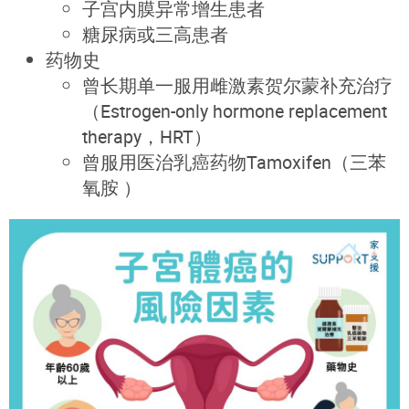
子宫内膜异常增生患者
糖尿病或三高患者
药物史
曾长期单一服用雌激素贺尔蒙补充治疗
（E
strogen-only
hormone replacement
therapy
，
HRT
）
曾服用医治乳癌药物Tamoxifen（三苯
氧胺 ）