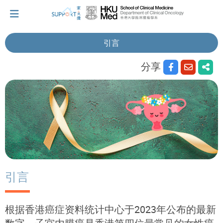
引言
分享
我刚得知我患上癌症...
让我们与你并肩而行。
拥抱每刻，留住这爱。
轻松一下，充下电啦！
引言
小贴士‧「家」资源
根据香港癌症资料统计中心于2023年公布的最新