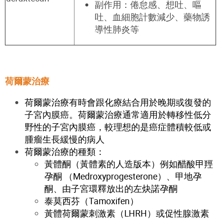
副作用：倦怠感、想吐、嘔
吐、血
細胞
計數減少、藥物誘
導性肺炎等
荷爾蒙治療
荷爾蒙治療有時會跟化療結合用於晚期或復發的
子宮內膜癌。荷爾蒙治療通常適用於轉移性低分
野性的子宮內膜癌，較理想的是癌症體積較低或
腫瘤生長緩慢的病人
荷爾蒙治療的種類：
黃體酮（黃體素的人造版本）例如醋酸甲羥
孕酮 （Medroxyprogesterone）、甲地孕
酮、由子宮環釋放出的左炔諾孕酮
泰莫西芬（Tamoxifen）
黃體荷爾蒙刺激素（LHRH）或促性腺激素