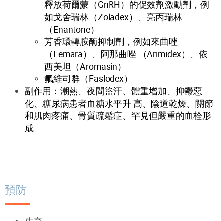
釋放荷爾蒙（GnRH）的促效劑激動劑，例
如戈舍瑞林（Zoladex）、亮丙瑞林
（Enantone）
芳香環轉胺酶抑制劑，例如來曲唑
（Femara）、阿那曲唑 （Arimidex）、依
西美坦（Aromasin）
氟維司群（Faslodex）
副作用：潮熱、夜間盜汗、體重增加、抑鬱惡
化、糖尿病患者血糖水平升 高、陰道乾燥、關節
和肌肉疼痛、骨質疏鬆症、罕見但嚴重的血栓形
成
預防
生育