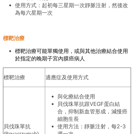
使用方式：起初每三星期一次靜脈注射，然後改
為每六星期一次
標靶治療
標靶治療可能單獨使用，或與其他治療結合使用
於指定的晚期子宮內膜癌病人
標靶治療
適應症及
使用方式
與化療結合使用
貝伐
珠
單抗
跟
VEGF蛋白
結
合
，抑制新血管形成，減
慢
癌
細胞生長
貝伐珠單抗
使用
方
法
：靜脈注射，每2-3
(Bevacizumab
)
週一次