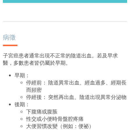
病徵
子宮癌患者通常出現不正常的陰道出血。若及早求
醫，多數患者皆仍屬於早期。
早期：
停經前： 陰道異常出血、經血過多、經期長
而頻密
停經後： 突然再出血、陰道出現異常分泌物
後期：
下腹痛或腹脹
性交或小便時骨盤腔疼痛
大便習慣改變（例如：便祕）