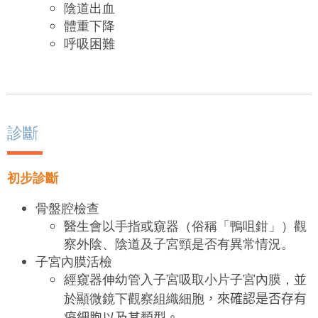
陰道出血
體重下降
呼吸困難
診斷
初步診斷
骨盤腔檢查
醫生會以手指或窺器（俗稱「鴨咀鉗」）觀
察外陰、陰道及子宮頸是否有異常情況。
子宮內膜活檢
經窺器伸幼管入子宮吸取小片子宮內膜，並
於顯微鏡下觀察組織細胞
，
來
確認
是否存有
癌細胞
以及其
類型。