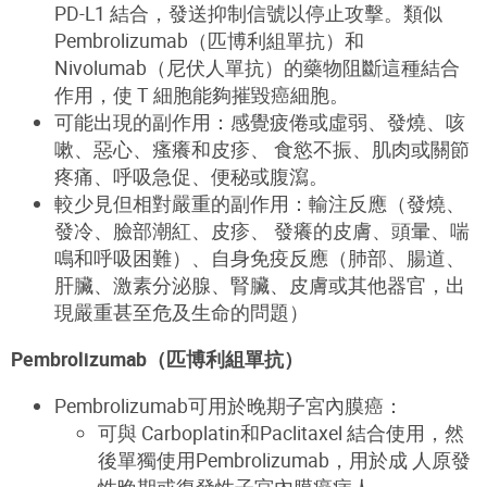
PD-L1 結合，發送抑制信號以停止攻擊。類似
Pembrolizumab（匹博利組單抗）和
Nivolumab（尼伏人單抗）的藥物阻斷這種結合
作用，使 T 細胞能夠摧毀癌細胞。
可能出現的副作用：感覺疲倦或虛弱、發燒、咳
嗽、惡心、瘙癢和皮疹、 食慾不振、肌肉或關節
疼痛、呼吸急促、便秘或腹瀉。
較少見但相對嚴重的副作用：輸注反應（發燒、
發冷、臉部潮紅、皮疹、 發癢的皮膚、頭暈、喘
鳴和呼吸困難）、自身免疫反應（肺部、腸道、
肝臟、激素分泌腺、腎臟、皮膚或其他器官，出
現嚴重甚至危及生命的問題）
Pembrolizumab（匹博利組單抗）
Pembrolizumab可用於晚期子宮內膜癌：
可與
Carboplatin
和
Paclitaxel
結合使用，然
後單獨使用
Pembrolizumab
，用於成 人原發
性晚期或復發性子宮內膜癌病人