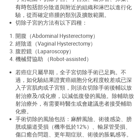
有時包括
部分陰道與附近的組織和淋巴以進行化
驗，從而確定癌腫的類別及擴散範圍。
切除子宮的方法有以下四種：
開腹（
Abdominal Hysterectomy
）
經陰道（
Vaginal Hysterectomy
）
腹腔鏡（
Laparoscopy
）
機械臂協助 （Robot-assisted）
若癌症只屬早期，全子宮切除手術已足夠。不
過，如化驗結果證實癌細胞分化程度較差或已深
入子宮肌肉或子宮頸，則須在切除手術後輔以放
射治療
及/
或化療，以減低復發的風險。除輔助放
射治療外，有需要時醫生或會建議患者接受輔助
化療。
手術切除的風險包括：麻醉風險、術後感染、膀
胱或腸道受損（機率低於12%）、輸尿管受損、
傷口癒合問題、更年期症狀、術後的脹氣感等。