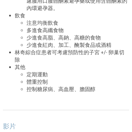
慮服用口服體酮素避孕藥或使用含體酮素的
內環避孕器。
飲食
注意均衡飲食
多進食高纖食物
少進食高脂、高鈉、高糖的食物
少進食紅肉、加工、醃製食品或酒精
林奇綜合症患者可考慮預防性的子宮 +/- 卵巢切
除
其他
定期運動
體重控制
控制糖尿病、高血壓、膽固醇
影片