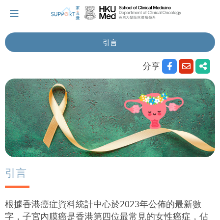
引言
我剛得知我患上癌症...
分享
讓我們與你並肩而行。
擁抱每刻，留住這愛。
輕鬆一下，充下電啦！
引言
小貼士‧「家」資源
根據香港癌症資料統計中心於2023年公佈的最新數
字，子宮內膜癌是香港第四位最常見的女性癌症，佔