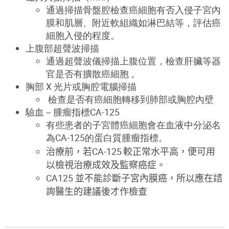
通過掃描骨盤腔檢查癌細胞有否入侵子宮內
膜和肌層、附近軟組織如淋巴結等，評估癌
細胞入侵的程度。
上腹部超聲波掃描
通過超聲波儀掃描上腹位置，檢查肝臟等器
官是否有擴散癌細胞 。
胸部 X 光片或胸腔電腦掃描
檢查是否有癌細胞轉移到肺部或胸腔內壁
驗血－腫瘤指標
CA-125
有些患者的子宮體癌細胞會在血液中分泌名
為
CA-125
的蛋白質腫瘤指標。
治療前，若
CA-125
較正常
水平高，便可用
以檢視治療成效及監察癌症
。
CA125
並不能
診斷子宮內
膜癌
，
所以應在
諮
詢
醫
生的建議
後
才作
檢查