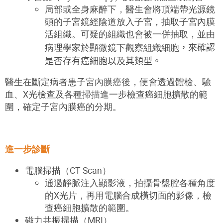
局部或全身麻醉下，醫生會將頂端帶光源鏡
頭的子宮鏡經陰道放入子宮，抽取子宮內膜
活組織。可疑的組織也會被一併抽取，並由
病理學家於顯微鏡下觀察組織細胞
，
來
確認
是否存有
癌細胞
以及其
類型。
醫生在斷定病者患子宮內膜癌後，便會透過體檢、驗
血、
X
光檢查及各種掃描進一步檢查癌細胞擴散的範
圍，確定子宮內膜癌的分期。
進一步診斷
電腦掃描（
CT Scan
）
通過靜脈注入顯影液，拍攝骨盤腔各種角度
的
X
光片，再用電腦合成橫切面的影像，檢
查癌細胞擴散的範圍。
磁力共振掃描（
MR
I）