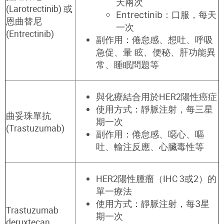
天兩次
(Larotrectinib) 或
Entrectinib：口服，每天
恩曲替尼
一次
(Entrectinib)
副作用：倦怠感、想吐、呼吸
急促、暈 眩、便秘、肝功能異
常、睡眠問題等
與化療結合用於HER2陽性癌症
使用
方式：靜脈注射，每
三
星
曲妥珠單抗
期
一次
(Trastuzumab
)
副作用：倦怠感、
噁心
、嘔
吐、輸注反應、心臟毒性等
HER2陽性腫瘤（IHC 3或2）的
單一療法
使用
方式：靜脈注射，每3
星
Trastuzumab
期
一次
deruxtecan