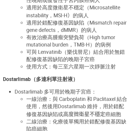
適用於高度微衛星不穩定
（
M
icrosatellite
instability，
MSI-H
）
的病人
適用於錯配修復基因缺陷（
Mismatch repair
gene
defects，
dMMR）
的病人
有效治療高腫瘤突變負荷（
H
igh tumor
mutational
burden，
TMB-H）的病例
可與 Lenvatinib（樂伐替尼）結合用於無錯
配修復基因缺陷的晚期子宮癌
使用方式：每三至六星期一次靜脈注射
Dostarlimab（多達利單注射液）
Dostarlimab 多可用於晚期子宮癌：
一線治療：與
Carboplatin
和
Paclitaxel
結合
使用，然後用Dostarlimab 維持，用於錯配
修復基因缺陷或
高度微衛星不穩定
癌細胞
二線治療：化療後單獨用於錯配修復基因缺
陷癌細胞