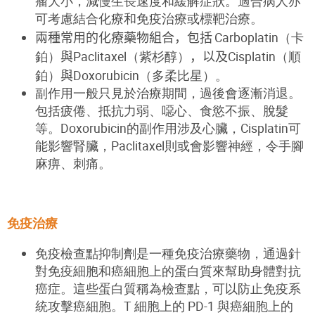
瘤大小，減慢生長速度和緩解症狀。適合病人亦
可考慮結合化療和免疫治療或標靶治療。
兩
種
常用的化
療
藥
物組合，包括
Carboplatin
（卡
鉑
）
與
Paclitaxel
（紫杉醇
）
，以及
Cisplatin
（順
鉑
）
與
Doxorubicin
（多柔比星
）
。
副作用一般只見於治療期間，過後會逐漸消退。
包括疲倦、抵抗力弱、噁心、食慾不振、脫髮
等。
Doxorubicin
的副作用涉及心臟，
Cisplatin
可
能影響腎臟，
Paclitaxel
則或會影響神經，令手腳
麻痹、刺痛。
免疫治療
免疫檢查點抑制劑是一種免疫治療藥物，通過針
對免疫細胞和癌細胞上的蛋白質來幫助身體對抗
癌症。這些蛋白質稱為檢查點，可以防止免疫系
統攻擊癌細胞。T 細胞上的 PD-1 與癌細胞上的