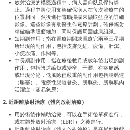
放射治療的模擬過程中，病人需仰臥及保持靜
止。過程中將使用支架確保病人在每次治療中的
位置相同，然後進行電腦掃描來擷取盆腔的詳細
影像。這些影像有助醫生作電療計劃，確保輻射
精確瞄準腫瘤細胞，同時保護周圍健康組織。
短期副作用：指在電療期間或電療完兩至三星期
所出現的副作用，包括皮膚泛紅、疲倦、肚瀉、
小便赤痛、作悶等。
中長期副作用：指在療後數月或數年後出現的副
作用，包括陰道縮短或變窄、干澀、有疼痛感、
或出現分泌，低風險但嚴重的副作用包括腸黏連
（腸塞）、電療性腸道發炎、膀胱炎、膀胱肌肉
活躍症（容易急尿）。
2. 近距離放射治療（體內放射治療）
用於術後作輔助治療，可以在手術後單獨進行，
或在體外放射治療 （EBRT）之後進行。
近距離放射治療（體內放射治療）是在局部麻醉