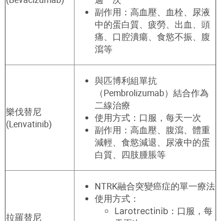
副作用：高血壓、血栓、尿液
中的蛋白質、疲勞、出血、頭
痛、口腔潰瘍、食慾不振、腹
瀉等
與
匹博利組單抗
（Pembrolizumab）
結合作為
二線治療
樂伐替尼
使用方
式：口服，每天一次
(Lenvatinib
)
副作用：高血壓、腹瀉、體重
減輕、食慾減退、尿液中的蛋
白質、四肢腫脹等
NTRK融合突變
癌症的單一療法
使用
方式：
Larotrectinib：口服，每
拉羅替尼