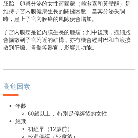
胚胎。卵巢分泌的女性荷爾蒙（雌激素和黃體酮）是
維持子宮內膜健康生長的關鍵因數，當其分泌失調
時，患上子宮內膜癌的風險便會增加。
子宮內膜癌是從內膜生長的腫瘤；到中後期，癌細胞
會擴散到子宮附近的結構，亦有機會經淋巴和血液擴
散到肝臟、骨骼等器官，影響其功能。
高危因素
年齡
60歲以上， 特別是停經後的女性
經期
初經早（12歲前）
較遲停經（52歲後）