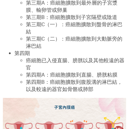
第三期
A
：癌細胞擴散到最外層的子宮漿
膜、輸卵管或卵巢
第三期
B
：癌細胞擴散到子宮隔壁或陰道
第三期
C
（一）：癌細胞擴散到盤骨的淋巴
結
第三期
C
（二）：癌細胞擴散到大動脈旁的
淋巴結
第四期
癌細胞已入侵直腸、膀胱以及其他較遠的器
官
第四期
A
：癌細胞擴散到直腸、膀胱粘膜
第四期
B
：癌細胞擴散到腹股溝的淋巴結，
以及較遠的器官如骨骼或肺部