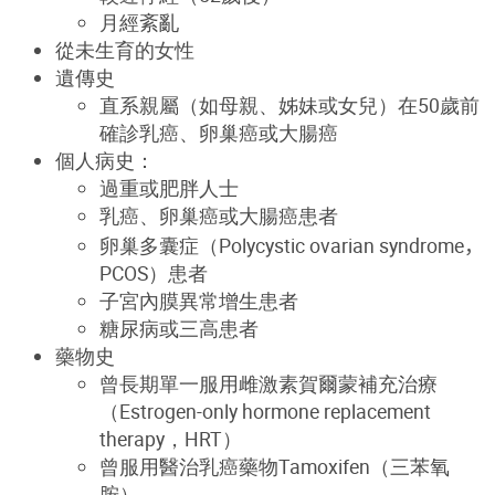
月經紊亂
從未生育的女性
遺傳史
直系親屬（如母親、姊妹或女兒）在50歲前
確診乳癌、卵巢癌或大腸癌
個人病史：
過重或肥胖人士
乳癌、卵巢癌或大腸癌患者
卵巢多囊症（
Polycystic ovarian syndrome，
PCOS
）患者
子宮內膜異常增生患者
糖尿病或三高患者
藥物史
曾長期單一服用雌激素賀爾蒙補充治療
（E
strogen-only
hormone replacement
therapy
，
HRT
）
曾服用醫治乳癌藥物Tamoxifen（三苯氧
胺
）