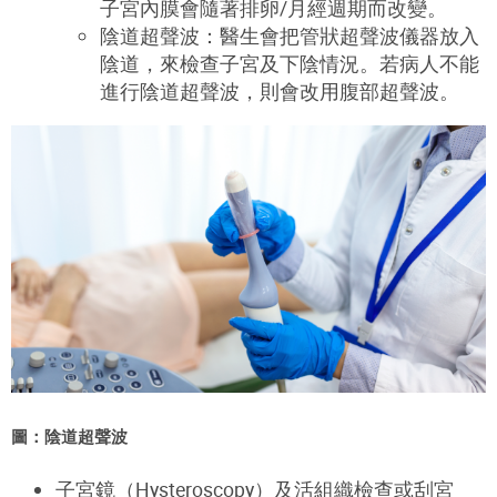
子宮內膜會隨著排卵/月經週期而改變。
陰道超聲波：醫生會把管狀超聲波儀器放入
陰道，來檢查子宮及下陰情況。若病人不能
進行陰道超聲波，則會改用腹部超聲波。
圖：陰道超聲波
子宮鏡（
Hysteroscopy
）及活組織檢查或刮宮