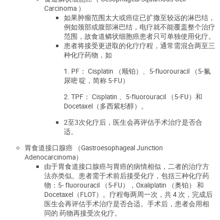
Carcinoma ）
如果肿瘤范围太大或癌症已扩撒至较远的淋巴结，
例如颈部或腹部淋巴结，电疗就不能覆盖整个治疗
范围，故食道鳞状细胞癌患者只可单独使用化疗。
患者将接受更进取的化疗疗程，通常需混合两至三
种化疗药物，如
1. PF： Cisplatin （顺铂）、5-fluorouracil （5-氟
尿嘧 啶，简称 5-FU）
2. TPF： Cisplatin 、5-fluorouracil （5-FU）和
Docetaxel（多西紫杉醇）。
2至3次化疗后，医生会再评估手术治疗是否合
适。
胃食道接口腺癌 （Gastroesophageal Junction
Adenocarcinoma）
由于胃食道接口腺癌与胃癌的病情相似，二者的治疗方
法亦类似。患者需于术前后接受化疗，包括三种化疗药
物：5- fluorouracil （5-FU），Oxaliplatin （奥铂） 和
Docetaxel（FLOT）。疗程每两周一次，共 4 次，完成后
医生会再评估手术治疗是否合适。手术后，患者会用相
同的 药物再接受次化疗。