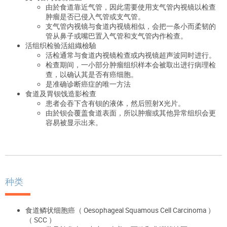
由於食道靠近气管，因此需要使用支气管内视镜以检查
肿瘤是否已侵入气管或支气管。
支气管内视镜与食道内视镜相似，会把一条小而柔韧的
管从鼻子或嘴巴置入气管和支气管内作检查。
活组织检验活組織檢驗
活检通常与食道内视镜检查或内视镜超声波同时进行。
检查期间，一小部分肿瘤组织样本会被取出进行病理检
查，以确认其是否有癌细胞。
是准确诊断癌症的唯一方法
食道及胃钡饯造影检查
患者会吞下含有钡的液体，然后照射X光片。
由於钡会覆盖食道表面，所以肿瘤或其他异常组织会更
容易被显示出来。
种类
食道鳞状细胞癌（ Oesophageal Squamous Cell Carcinoma ）
（ SCC ）