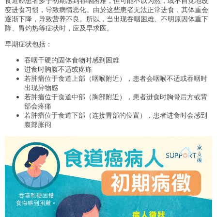
食道癌患者多于初期感到吞咽困难，但可能不以为然，或不自觉地改
变进食习惯，导致病情恶化。由於这些患者无法正常进食，其体重会
逐渐下降，导致营养不良。所以，当出现吞咽困难、不明原因体重下
降、胃灼热等症状时，应及早求医。
早期症状包括：
吞咽干硬的固体食物时感到困难
进食时胸腹不适或疼痛
若肿瘤位于食道上部（咽喉附近），患者会咽喉不适或吞咽时
出现异物感
若肿瘤位于食道中部（胸部附近），患者进食时胸骨后方或背
部会疼痛
若肿瘤位于食道下部（连接胃部的位置），患者进食时会感到
腹部胀闷