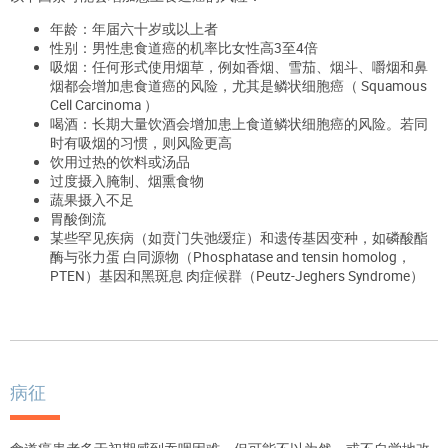
年龄：年届六十岁或以上者
性别：男性患食道癌的机率比女性高3至4倍
吸烟：任何形式使用烟草，例如香烟、雪茄、烟斗、嚼烟和鼻
烟都会增加患食道癌的风险，尤其是鳞状细胞癌（ Squamous
Cell Carcinoma ）
喝酒：长期大量饮酒会增加患上食道鳞状细胞癌的风险。若同
时有吸烟的习惯，则风险更高
饮用过热的饮料或汤品
过度摄入腌制、烟熏食物
蔬果摄入不足
胃酸倒流
某些罕见疾病（如贲门失弛缓症）和遗传基因变种，如磷酸酯
酶与张力蛋 白同源物（Phosphatase and tensin homolog，
PTEN）基因和黑斑息 肉症候群（Peutz-Jeghers Syndrome）
病征