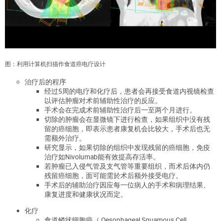
图：利用计算机扫描作食道癌电疗设计
治疗后的程序
经过5周的电疗和化疗后，患者会再接受食道内视镜检查
以评估肿瘤对术前辅助性治疗的反应。
手术会在完成术前辅助性治疗后一至两个月进行。
切除的肿瘤会在显微镜下进行检查，如果组织中没有残
留的癌细胞，即表示患者康复机会比较大，手术后也无
需额外治疗。
研究显示，如果切除的组织中发现残留的癌细胞，免疫
治疗如Nivolumab能有效提高存活率。
若肿瘤已入侵气管及支气管等重要组织，而术后体内仍
残留癌细胞，面可能需於术后额外接受电疗。
手术后的辅助治疗因应每一位病人的手术和病理结果、
康复进度和健康状况而定。
化疗
食道鳞状细胞癌（ Oesophageal Squamous Cell