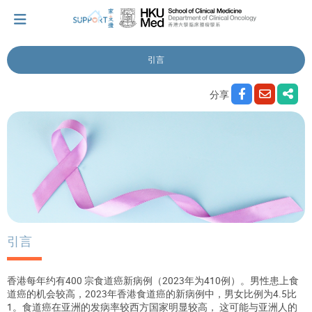
引言
我刚得知我患上癌症...
分享
让我们与你并肩而行。
拥抱每刻，留住这爱。
轻松一下，充下电啦！
引言
香港每年约有400 宗食道癌新病例（2023年为410例）。男性患上食
小贴士‧「家」资源
道癌的机会较高，2023年香港食道癌的新病例中，男女比例为4.5比
1。食道癌在亚洲的发病率较西方国家明显较高， 这可能与亚洲人的