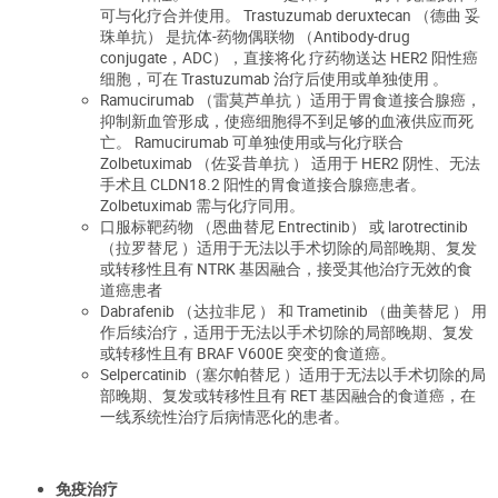
可与化疗合并使用。 Trastuzumab deruxtecan （德曲 妥
珠单抗） 是抗体-药物偶联物 （Antibody-drug
conjugate，ADC），直接将化 疗药物送达 HER2 阳性癌
细胞，可在 Trastuzumab 治疗后使用或单独使用 。
Ramucirumab （雷莫芦单抗 ）适用于胃食道接合腺癌，
抑制新血管形成，使癌细胞得不到足够的血液供应而死
亡。 Ramucirumab 可单独使用或与化疗联合
Zolbetuximab （佐妥昔单抗 ） 适用于 HER2 阴性、无法
手术且 CLDN18.2 阳性的胃食道接合腺癌患者。
Zolbetuximab 需与化疗同用。
口服标靶药物 （恩曲替尼 Entrectinib） 或 larotrectinib
（拉罗替尼 ）适用于无法以手术切除的局部晚期、复发
或转移性且有 NTRK 基因融合，接受其他治疗无效的食
道癌患者
Dabrafenib （达拉非尼 ） 和 Trametinib （曲美替尼 ） 用
作后续治疗，适用于无法以手术切除的局部晚期、复发
或转移性且有 BRAF V600E 突变的食道癌。
Selpercatinib（塞尔帕替尼 ）适用于无法以手术切除的局
部晚期、复发或转移性且有 RET 基因融合的食道癌，在
一线系统性治疗后病情恶化的患者。
免疫治疗