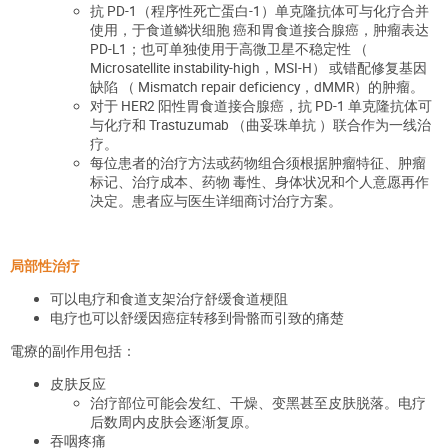
抗 PD-1（程序性死亡蛋白-1）单克隆抗体可与化疗合并
使用，于食道鳞状细胞 癌和胃食道接合腺癌，肿瘤表达
PD-L1；也可单独使用于高微卫星不稳定性 （
Microsatellite instability-high，MSI-H） 或错配修复基因
缺陷 （ Mismatch repair deficiency，dMMR）的肿瘤。
对于 HER2 阳性胃食道接合腺癌，抗 PD-1 单克隆抗体可
与化疗和 Trastuzumab （曲妥珠单抗 ）联合作为一线治
疗。
每位患者的治疗方法或药物组合须根据肿瘤特征、肿瘤
标记、治疗成本、药物 毒性、身体状况和个人意愿再作
决定。患者应与医生详细商讨治疗方案。
局部性治疗
可以电疗和食道支架治疗舒缓食道梗阻
电疗也可以舒缓因癌症转移到骨骼而引致的痛楚
電療的副作用包括：
皮肤反应
治疗部位可能会发红、干燥、变黑甚至皮肤脱落。电疗
后数周内皮肤会逐渐复原。
吞咽疼痛