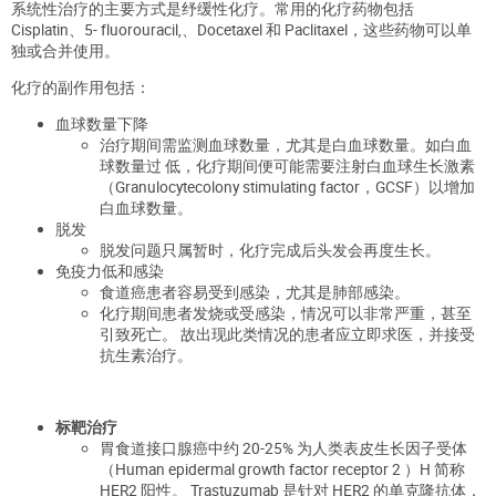
系统性治疗的主要方式是纾缓性化疗。常用的化疗药物包括
Cisplatin、5- fluorouracil,、Docetaxel 和 Paclitaxel，这些药物可以单
独或合并使用。
化疗的副作用包括：
血球数量下降
治疗期间需监测血球数量，尤其是白血球数量。如白血
球数量过 低，化疗期间便可能需要注射白血球生长激素
（Granulocytecolony stimulating factor，GCSF）以增加
白血球数量。
脱发
脱发问题只属暂时，化疗完成后头发会再度生长。
免疫力低和感染
食道癌患者容易受到感染，尤其是肺部感染。
化疗期间患者发烧或受感染，情况可以非常严重，甚至
引致死亡。 故出现此类情况的患者应立即求医，并接受
抗生素治疗。
标靶治疗
胃食道接口腺癌中约 20-25% 为人类表皮生长因子受体
（Human epidermal growth factor receptor 2 ）H 简称
HER2 阳性。 Trastuzumab 是针对 HER2 的单克隆抗体，