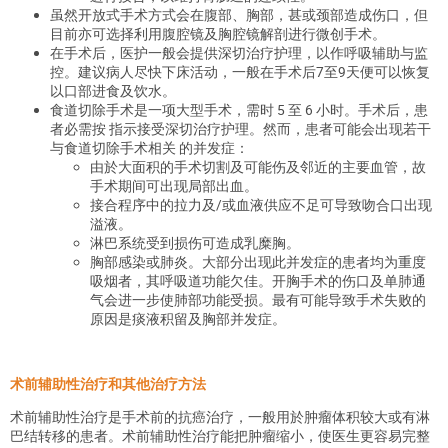
虽然开放式手术方式会在腹部、胸部，甚或颈部造成伤口，但
目前亦可选择利用腹腔镜及胸腔镜解剖进行微创手术。
在手术后，医护一般会提供深切治疗护理，以作呼吸辅助与监
控。建议病人尽快下床活动，一般在手术后7至9天便可以恢复
以口部进食及饮水。
食道切除手术是一项大型手术，需时 5 至 6 小时。手术后，患
者必需按 指示接受深切治疗护理。然而，患者可能会出现若干
与食道切除手术相关 的并发症：
由於大面积的手术切割及可能伤及邻近的主要血管，故
手术期间可出现局部出血。
接合程序中的拉力及/或血液供应不足可导致吻合口出现
溢液。
淋巴系统受到损伤可造成乳糜胸。
胸部感染或肺炎。大部分出现此并发症的患者均为重度
吸烟者，其呼吸道功能欠佳。开胸手术的伤口及单肺通
气会进一步使肺部功能受损。最有可能导致手术失败的
原因是痰液积留及胸部并发症。
术前辅助性治疗和其他治疗方法
术前辅助性治疗是手术前的抗癌治疗，一般用於肿瘤体积较大或有淋
巴结转移的患者。术前辅助性治疗能把肿瘤缩小，使医生更容易完整