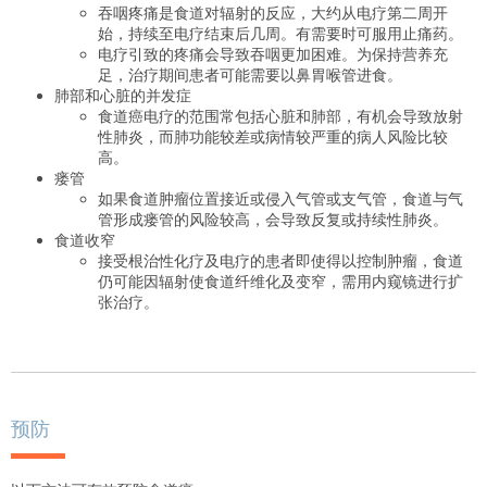
吞咽疼痛是食道对辐射的反应，大约从电疗第二周开
始，持续至电疗结束后几周。有需要时可服用止痛药。
电疗引致的疼痛会导致吞咽更加困难。为保持营养充
足，治疗期间患者可能需要以鼻胃喉管进食。
肺部和心脏的并发症
食道癌电疗的范围常包括心脏和肺部，有机会导致放射
性肺炎，
而
肺功能较差或病情较严重的病人风险比较
高。
瘘管
如果食道肿瘤位置接近或侵入气管或支气管，食道与气
管形成瘘管的风险较高，会导致反复或持续性肺炎。
食道收窄
接受根治性化疗及电疗的患者即使得以控制肿瘤，食道
仍可能因辐射使食道纤维化及变窄，需用内窥镜进行扩
张治疗。
预防