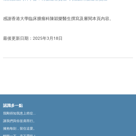
感謝香港大學臨床腫瘤科陳穎樂醫生撰寫及審閱本頁內容。
最後更新日期：2025年3月18日
認識多一點
我剛得知我患上癌症...
讓我們與你並肩而行。
擁抱每刻，留住這愛。
輕鬆一下，充下電啦！