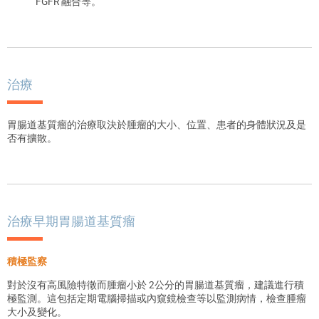
FGFR 融合等。
治療
胃腸道基質瘤的治療取決於腫瘤的大小、位置、患者的身體狀況及是
否有擴散。
治療早期胃腸道基質瘤
積極監察
對於沒有高風險特徵而腫瘤小於 2公分的胃腸道基質瘤，建議進行積
極監測。這包括定期電腦掃描或內窺鏡檢查等以監測病情，檢查腫瘤​​
大小及變化。