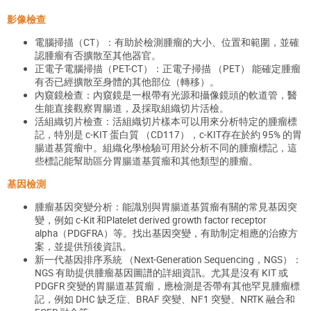
影像檢查
電腦掃描（CT）：有助於檢測腫瘤的大小、位置和範圍，並確
認腫瘤有否擴散至其他器官。
正電子電腦掃描（PET-CT）：正電子掃描 （PET） 能確定腫瘤
有否已經擴散至身體的其他部位（轉移）。
內窺鏡檢查：內窺鏡是一根帶有光源和攝像鏡頭的軟道管，醫
生能直接觀察胃腸道，及採取組織切片活檢。
活組織切片檢查：活組織切片樣本可以用來分析特定的腫瘤標
記，特別是 c-KIT 蛋白質 （CD117），c-KIT存在於約 95% 的胃
腸道基質瘤中。組織化學檢驗可用於分析不同的腫瘤標記，這
些標記能幫助區分胃腸道基質瘤和其他類型的腫瘤。
基因檢測
腫瘤基因突變分析：能識別與胃腸道基質瘤有關的常見基因突
變，例如 c-Kit 和Platelet derived growth factor receptor
alpha（PDGFRA）等。找出基因突變，有助制定相應的治療方
案，並提供預後資訊。
新一代基因排序系統 （Next-Generation Sequencing，NGS）：
NGS 有助提供腫瘤基因圖譜的詳細資訊。尤其是沒有 KIT 或
PDGFR 突變的胃腸道基質瘤，應檢測是否帶有其他罕見腫瘤標
記，例如 DHC 缺乏症、BRAF 突變、NF1 突變、NRTK 融合和