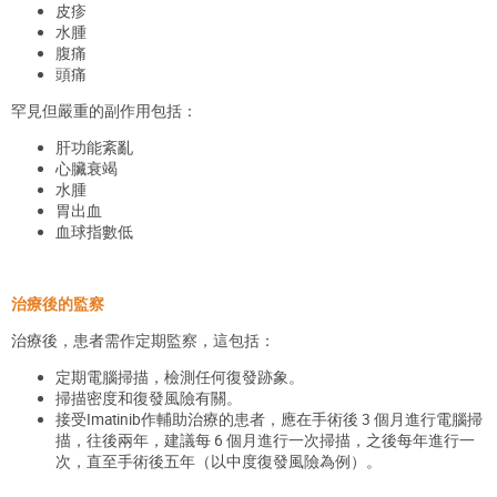
皮疹
水腫
腹痛
頭痛
罕見但嚴重的副作用包括：
肝功能紊亂
心臟衰竭
水腫
胃出血
血球指數低
治療後的監察
治療後，患者需作定期監察，這包括：
定期電腦掃描，檢測任何復發跡象。
掃描密度和復發風險有關。
接受Imatinib作輔助治療的患者，應在手術後 3 個月進行電腦掃
描，往後兩年，建議每 6 個月進行一次掃描，之後每年進行一
次，直至手術後五年（以中度復發風險為例）。