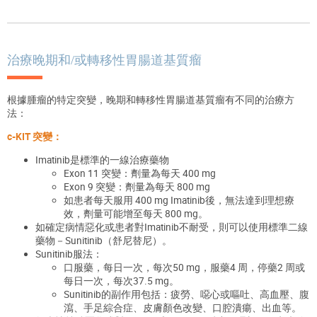
治療晚期和/或轉移性胃腸道基質瘤
根據腫瘤的特定突變，晚期和轉移性胃腸道基質瘤有不同的治療方
法：
c-KIT 突變：
Imatinib是標準的一線治療藥物
Exon 11 突變：劑量為每天 400 mg
Exon 9 突變：劑量為每天 800 mg
如患者每天服用 400 mg Imatinib後，無法達到理想療
效，劑量可能增至每天 800 mg。
如確定病情惡化或患者對Imatinib不耐受，則可以使用標準二線
藥物－Sunitinib
（舒尼替尼
）
。
Sunitinib服法：
口服藥，每日一次，每次50 mg，服藥4 周，停藥2 周或
每日一次，每次37.5 mg。
Sunitinib的副作用包括：疲勞、噁心或嘔吐、高血壓、腹
瀉、手足綜合症、皮膚顏色改變、口腔潰瘍、出血等。