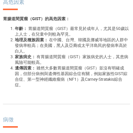
高危因素
胃腸道間質瘤（
GIST
）的高危因素：
年齡：
胃腸道間質瘤（GIST）最常見於成年人，尤其是50歲以
上人士，在兒童中則較為罕見。
地理及種族因素：
在中國、台灣、韓國及挪威等地區的人群中
發病率較高；在美國，黑人及亞裔或太平洋島民的發病率高於
白人。
家族病史：
有胃腸道間質瘤（GIST）家族病史的人士，其患病
風險可能較高。
遺傳因素：
雖然大多數胃腸道間質瘤（GIST）並沒有明確成
因，但部分病例與遺傳性基因綜合症有關，例如家族性GIST綜
合症、第一型神經纖維瘤病（NF1）及Carney-Stratakis綜合
症。
病徵