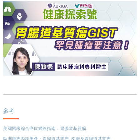
參考
美國國家綜合癌症網絡指南：胃腸道基質瘤
歐洲腫瘤內科學會：胃腸道基質瘤--肉瘤及胃腸道基質瘤