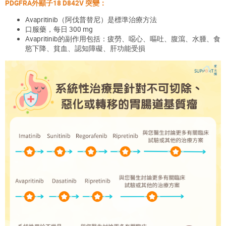
PDGFRA
外顯子
18 D842V 突變：
Avapritinib
（阿伐普替尼）
是標準治療方法
口服藥，每日 300 mg
Avapritinib的副作用包括：疲勞、噁心、嘔吐、腹瀉、水腫、食
慾下降、貧血、認知障礙、肝功能受損