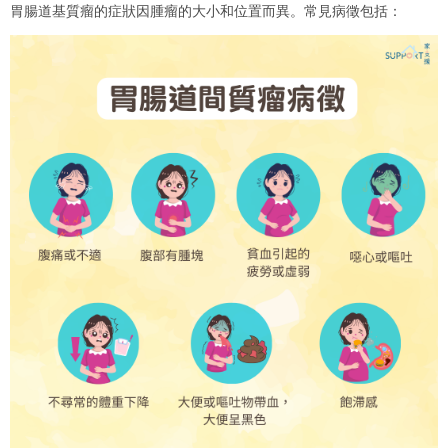
胃腸道基質瘤的症狀因腫瘤的大小和位置而異。常見病徵包括：