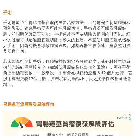
手術
手術是原位性胃腸道基質瘤的主要治療方法，目的是完全切除腫瘤和
預防復發。建議手術要盡可能把腫瘤切清，手術邊沿不觸及腫瘤細
胞，並同時保護器官功能，手術通常不需要切除大範圍的淋巴結。細
小的腫瘤可以透過腹腔鏡切除；較大的腫瘤，不宜使用腹腔鏡或機械
人手術，因為有機會導致腫瘤破裂。如鄰近器官被牽連，建議整組波
及器官全切。
若未能進行全切手術，且腫瘤對標靶治療具敏感度，或外科醫生認為
術前先縮細腫瘤較安全（如減低腫瘤破裂或出血的風險），可在手術
前使用標靶藥物。一般來說，手術會在標靶治療後 6-12 個月進行。若
服用標靶藥物12個月後，腫瘤沒有明顯縮小，反之抗藥性機會可能會
增加。
胃腸道基質瘤復發風險評估