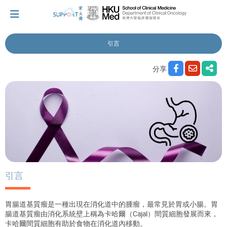
引言
我剛得知我患上癌症...
分享
讓我們與你並肩而行。
擁抱每刻，留住這愛。
輕鬆一下，充下電啦！
引言
胃腸道基質瘤是一種出現在消化道中的腫瘤，最常見於胃或小腸。胃
小貼士‧「家」資源
腸道基質瘤由消化系統壁上稱為卡哈爾（Cajal）間質細胞發展而來，
卡哈爾間質細胞有助於食物在消化道內移動。