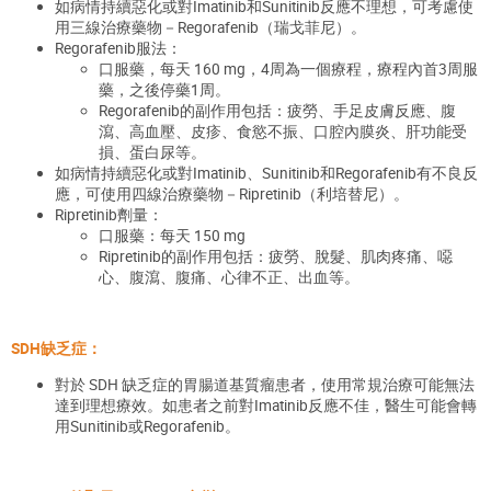
如病情持續惡化或對Imatinib和Sunitinib反應不理想，可考慮使
用三線治療藥物－Regorafenib
（瑞戈菲尼
）
。
Regorafenib服法：
口服藥，每天 160 mg，4周為一個療程，療程內首3周服
藥，之後停藥1周。
Regorafenib的副作用包括：疲勞、手足皮膚反應、腹
瀉、高血壓、皮疹、食慾不振、口腔內膜炎、肝功能受
損、蛋白尿等。
如病情持續惡化或對Imatinib、Sunitinib和Regorafenib有不良反
應，可使用四線治療藥物－Ripretinib
（利培替尼）
。
Ripretinib劑量：
口服藥：每天 150 mg
Ripretinib的副作用包括：疲勞、脫髮、肌肉疼痛、噁
心、腹瀉、腹痛、心律不正、出血等。
SDH缺乏症：
對於 SDH 缺乏症的胃腸道基質瘤患者，使用常規治療可能無法
達到理想療效。如患者之前對Imatinib反應不佳，醫生可能會轉
用Sunitinib或Regorafenib。