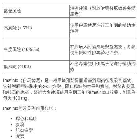
治療建議（對於伊馬替尼敏感突變
復發風險
患者）
使用伊馬替尼進行三年期的輔助性
高風險 (> 50%)
治療
在與病人討論風險與益處後，考慮
中度風險 (10-50%)
使用輔助性伊馬替尼治療。
不應考慮使用伊馬替尼進行輔助治
低風險 (<10%)
療
Imatinib
（
伊馬替尼
）
是一種用於預防胃腸道基質瘤術後復發的藥物。
它針對腫瘤細胞中的c-KIT突變，阻止癌細胞生長和擴散。對於復發風
險較高的患者，醫師大多建議使用為期三年的Imatinib口服藥，劑量為
每天 400 mg。
Imatinib的常見副作用包括：
噁心和嘔吐
腹瀉
肌肉痙攣
疲勞