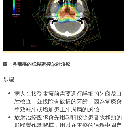
圖：鼻咽癌的強度調控放射治療
步驟
病人在接受電療前需要進行詳細的
牙齒及
口
腔檢查，並拔除有破損的牙齒，因為電療會
導致蛀牙或增加患上牙周病的風險。
放射治療團隊會先用塑料按照患者臉和頸的
形狀製作塑膠模，用以在電療的過程中固定