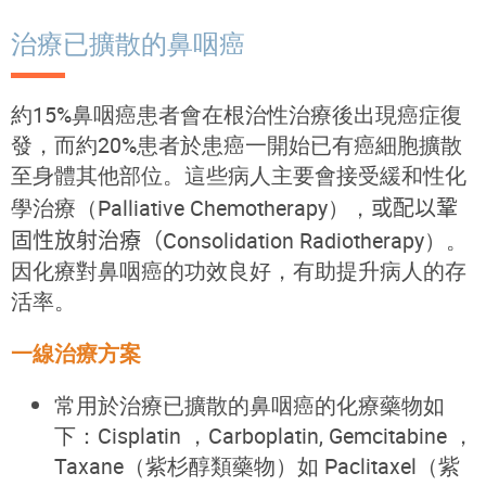
治療已擴散的鼻咽癌
約15%鼻咽癌患者會在根治性治療後出現癌症復
發，而約20%患者於患癌一開始已有癌細胞擴散
至身體其他部位。這些病人主要會接受緩和性化
學治療（Palliative Chemotherapy），
或配
以
鞏
固
性放射治療（
C
onsolidation Radiotherapy
）
。
因化療對鼻咽癌的功效良好，有助提升病人的存
活率。
一線治療方案
常用於治療已擴散的鼻咽癌的化療藥物如
下：Cisplatin ，Carboplatin, Gemcitabine ，
Taxane（紫杉醇類藥物）如 Paclitaxel（紫