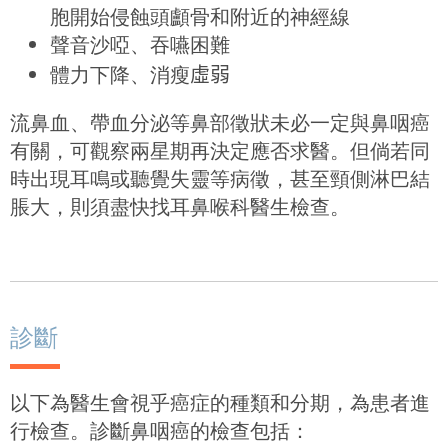
胞開始侵蝕頭顱骨和附近的神經線
聲音沙啞、吞嚥困難
體力下降、消瘦
虛弱
流鼻血、帶血分泌等鼻部徵狀未必一定與鼻咽癌
有關，可觀察兩星期再決定應否求醫。但倘若同
時出現耳鳴或聽覺失靈等病徵，甚至頸側淋巴結
脹大，則須盡快找耳鼻喉科醫生檢查。
診斷
以下為醫生會視乎癌症的種類和分期，為患者進
行檢查。診斷鼻咽癌的檢查包括：