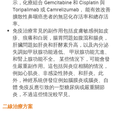
示，化療組合 Gemcitabine 和 Cisplatin 與
Toripalimab 或 Camrelizumab， 能有效改善
擴散性鼻咽癌患者的無惡化存活率和總存活
率。
免疫治療常見的副作用包括皮膚敏感例如皮
疹、痕癢和白斑，腸胃問題如腹瀉和腸炎，
肝臟問題如肝炎和肝酵素升高，以及內分泌
失調如甲狀腺功能過低、 甲狀腺功能亢進、
和腎上腺功能不全。 某些情況下，可能會發
生嚴重副作用。這包括與炎症相關的情況，
例如心肌炎、非感染性肺炎、和肝炎。此
外，神經系統併發症例如腦膜炎或腦炎、自
體 免疫反應引致的一型糖尿病或嚴重關節
炎，不過這些情況較罕見。
二線治療方案