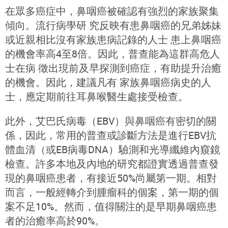
在眾多癌症中，鼻咽癌被確認有強烈的家族聚集
傾向。流行病學研 究反映有患鼻咽癌的兄弟姊妹
或近親相比沒有家族患病記錄的人士 患上鼻咽癌
的機會率高4至8倍。因此，普查能為這群高危人
士在病 徵出現前及早探測到癌症，有助提升治癒
的機會。因此，建議凡有 家族鼻咽癌病史的人
士，應定期前往耳鼻喉醫生處接受檢查。
此外，艾巴氏病毒（EBV）與鼻咽癌有密切的關
係，因此，常用的普查或診斷方法是進行EBV抗
體血清（
或
EB
病毒
DNA）驗測和光導纖維內窺鏡
檢查。許多本地及內地的研究都證實透過普查發
現的鼻咽癌患者，有接近50%尚屬第一期。相對
而言，一般經轉介到腫瘤科的個案，第一期的個
案不足10%。然而，值得關注的是早期鼻咽癌患
者的治癒率高於90%。