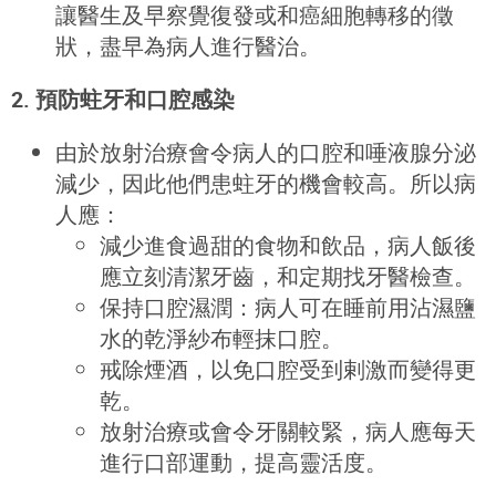
讓醫生及早察覺復發或和癌細胞轉移的徵
狀，盡早為病人進行醫治。
2. 預防蛀牙和口腔感染
由於放射治療會令病人的口腔和唾液腺分泌
減少，因此他們患蛀牙的機會較高。所以病
人應：
減少進食過甜的食物和飲品，病人飯後
應立刻清潔牙齒，和定期找牙醫檢查。
保持口腔濕潤：病人可在睡前用沾濕鹽
水的乾淨紗布輕抹口腔。
戒除煙酒，以免口腔受到剌激而變得更
乾。
放射治療或會令牙關較緊，病人應每天
進行口部運動，提高靈活度。