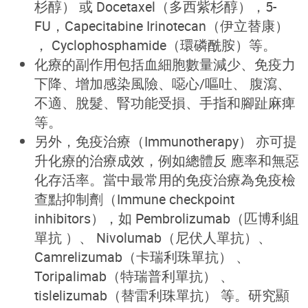
杉醇） 或 Docetaxel（多西紫杉醇），5-
FU，Capecitabine Irinotecan（伊立替康）
， Cyclophosphamide（環磷酰胺）等。
化療的副作用包括血細胞數量減少、免疫力
下降、增加感染風險、噁心/嘔吐、 腹瀉、
不適、脫髮、腎功能受損、手指和腳趾麻痺
等。
另外，免疫治療（Immunotherapy） 亦可提
升化療的治療成效，例如總體反 應率和無惡
化存活率。當中最常用的免疫治療為免疫檢
查點抑制劑（Immune checkpoint
inhibitors），如 Pembrolizumab（匹博利組
單抗 ）、 Nivolumab（尼伏人單抗）、
Camrelizumab（卡瑞利珠單抗） 、
Toripalimab（特瑞普利單抗） 、
tislelizumab（替雷利珠單抗） 等。研究顯