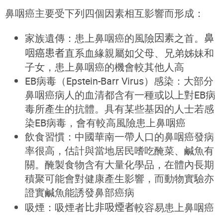
鼻咽癌
主要受下列四個因素相互影響而形成：
家族遺傳：患上
鼻咽癌的風險
因素
之首。
鼻
咽癌
患者
直系血緣親屬如父母、兄弟姊妹和
子女，患上鼻咽癌的機會較其他人高
EB病毒（Epstein-Barr Virus）感染：大部分
鼻咽癌病人的血清都含有一種或以上對EB病
毒所產生的抗體。
具有某些基因的人士若感
染EB病毒，會有較高風險患上鼻咽癌
飲食習慣：中國華南一帶人口的
鼻咽癌
發病
率很高，估計與當地居民嗜吃醃菜、鹹魚有
關。
醃製食物含有大量化學品，在體內長期
積聚可能會對健康產生影響，而
動物實驗亦
證實鹹魚能誘發鼻部癌病
吸煙：吸煙者
比
非吸煙者
較容易患上鼻咽癌