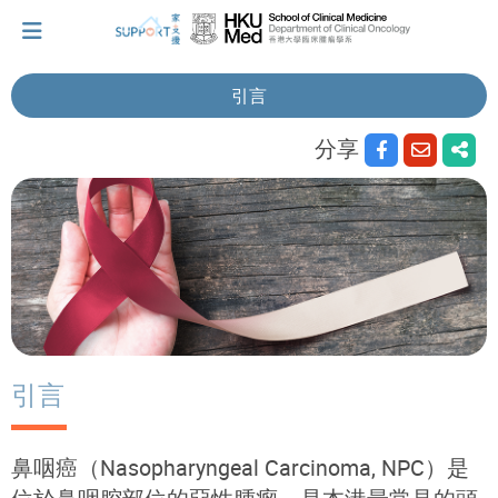
引言
分享
我剛得知我患上癌症...
讓我們與你並肩而行。
擁抱每刻，留住這愛。
輕鬆一下，充下電啦！
引言
小貼士‧「家」資源
鼻咽癌（Nasopharyngeal Carcinoma
, NPC
）是