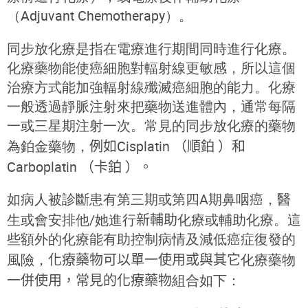
（Adjuvant Chemotherapy）。
同步放化療是指在電療進行期間同時進行化療。
化療藥物能使癌細胞對輻射線更敏感，所以這個
治療方式能加強輻射線殲滅癌細胞的能力。化療
一般透過靜脈注射來把藥物送進體內，通常每隔
一或三星期注射一次。常見的同步放化療的藥物
為鉑金藥物，
例如
Cisplatin
（
順鉑
）
和
Carboplatin
（
卡鉑
）
。
如病人被診斷患有第三期或第四A期鼻咽癌，醫
生或會安排他/她進行
新
輔助
化療或輔助化療。這
些額外的化療能有助控制病情及減低癌症復發的
風險，
化療藥物
可以單一使用或與其它
化療藥物
一併使用，常見的
化療藥物
組合如下：