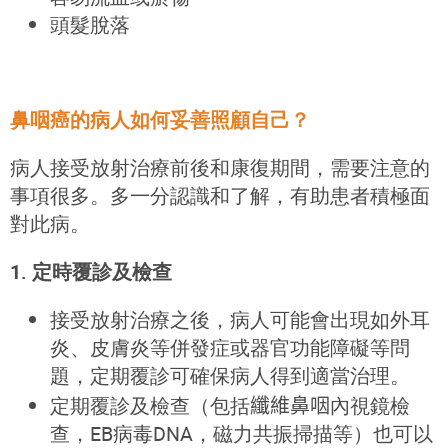
頭髮脫落
鼻咽癌的病人如何妥善照顧自己？
病人接受放射治療前後和康復期間，需要注意的
事項很多。多一分認識和了解，有助患者積極面
對此病。
1. 定時覆診
及檢
查
接受放射治療之後，病人可能會出現如外耳
炎、皮膚炎等併發症或器官功能障礙等問
題，定期覆診可確保病人得到適當治理。
定期覆診
及檢
查（
包括
纖維
鼻咽
內視鏡檢
查
，
EB
病毒
DNA，
磁力共振掃描等）
也可以