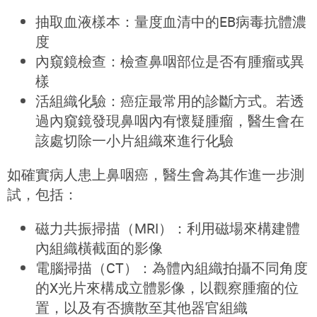
抽取血液樣本：量度血清中的EB病毒抗體濃
度
內窺鏡檢查：檢查鼻咽部位是否有腫瘤或異
樣
活組織化驗：
癌症最常用的診斷方式。若
透
過內窺鏡發現鼻咽內有懷疑腫瘤，醫生
會在
該處切除一小片組織來進行
化驗
如確實病人患上鼻咽癌，醫生會為其作進一步測
試，包括：
磁力共振掃描（MRI）：利用磁場來構建體
內組織橫截面的影像
電腦掃描（CT）：
為體內組織拍攝不同角度
的X光片來構成立體影像，以觀察腫瘤的位
置，以及
有否擴散至其他器官組織