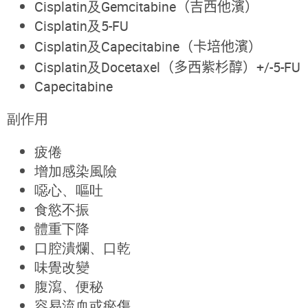
Cisplatin
及
Gemcitabine
（吉西他濱
）
Cisplatin及5-FU
Cisplatin及Capecitabine
（卡培他濱
）
Cisplatin
及
Docetaxel
（多西紫杉醇
）
+/-
5-FU
Capecitabine
副作用
疲倦
增加感染風險
噁心、嘔吐
食慾不振
體重下降
口腔潰爛
、口乾
味覺改變
腹瀉、便秘
容易流血或瘀傷