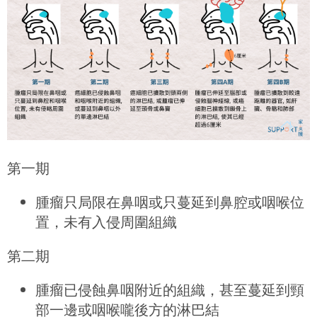
第一期
腫瘤只局限在鼻咽或只蔓延到鼻腔或咽喉位
置，未有入侵周圍組織
第二期
腫瘤已侵蝕鼻咽附近的組織，甚至蔓延到頸
部一邊或咽喉嚨後方的淋巴結