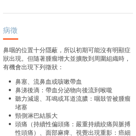
病徵
鼻咽的位置十分隱蔽，所以初期可能沒有明顯症
狀出現。但隨著腫瘤增大並擴散到周圍組織時，
有機會出現下列徵狀：
鼻塞、流鼻血或咳嗽帶血
鼻涕後滴：帶血分泌物向後流到喉嚨
聽力減退、耳鳴或耳道流膿：咽鼓管被腫瘤
堵塞
頸側淋巴結脹大
頭痛（持續性偏頭痛：嚴重持續絞痛與脈搏
性頭痛）、面部麻痺、視覺出現重影：癌細