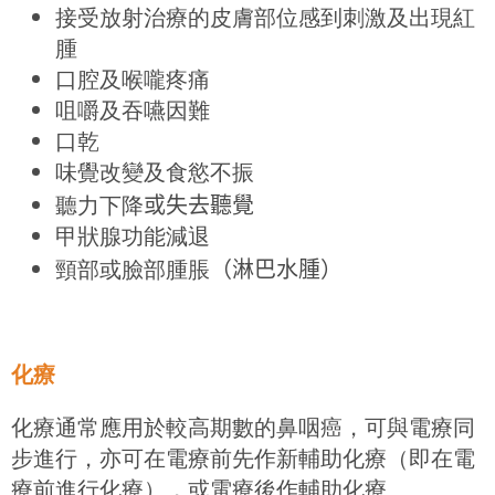
接受放射治療的皮膚部位感到刺激及出現紅
腫
口腔及喉嚨疼痛
咀嚼及吞嚥因難
口乾
味覺改變及食慾不振
聽力下降
或失去
聽覺
甲狀腺功能減退
頸部或臉部腫脹
（淋巴水腫）
化療
化療通常應用於較高期數的鼻咽癌，可與電療同
步進行，亦可在電療前先作新輔助化療（即在電
療前進行化療），或電療後作輔助化療