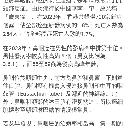
位於鼻咽腔部位的惡性腫瘤，是本港最常見的頭
頸部癌症。由於流行於中國華南一帶，故又稱
「廣東瘤」。
在2023年，
香港
共錄得
700宗新症
個案，
佔全部癌症新發病例的
1.8%；
死亡人數為
254人，佔全部癌症死亡人數的
1.7%
。
在2023年，鼻咽癌在男性的發病
率中排第十位。
男性發病率較女性高約四倍（男女比例為
3.6:1），而55至69歲為發病高峰年齡。
鼻咽位於頭部中央，前方為鼻腔和鼻竇，下則通
往口腔。鼻咽癌有機會入侵連接鼻咽和中耳的咽
鼓管（Eustachian tube）及鄰近的神經線。此
外，鼻咽和頸部的淋巴腺有密切關連，所以癌細
胞擴散至頸部淋巴結的情況很常見。
若及早發現，鼻咽癌的治癒率相當高，第一期的