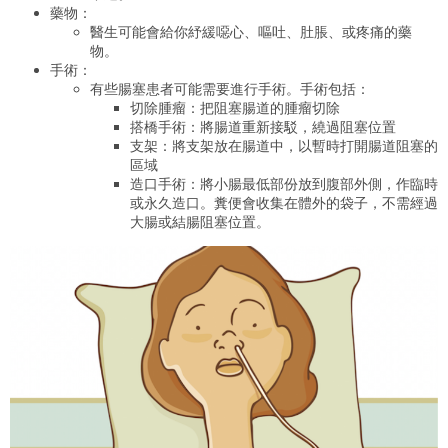
藥物：
醫生可能會給你紓緩噁心、嘔吐、肚脹、或疼痛的藥
物。
手術：
有些腸塞患者可能需要進行手術。手術包括：
切除腫瘤：把阻塞腸道的腫瘤切除
搭橋手術：將腸道重新接駁，繞過阻塞位置
支架：將支架放在腸道中，以暫時打開腸道阻塞的
區域
造口手術：將小腸最低部份放到腹部外側，作臨時
或永久造口。糞便會收集在體外的袋子，不需經過
大腸或結腸阻塞位置。