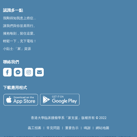
認識多一點
我剛得知我患上癌症...
讓我們與你並肩而行。
擁抱每刻，留住這愛。
輕鬆一下，充下電啦！
小貼士‧「家」資源
聯絡我們
下載應用程式
香港大學臨床腫瘤學系「家支援」版權所有 ©️ 2022
義工招募
|
常見問題
|
重要告示
|
鳴謝
|
網站地圖