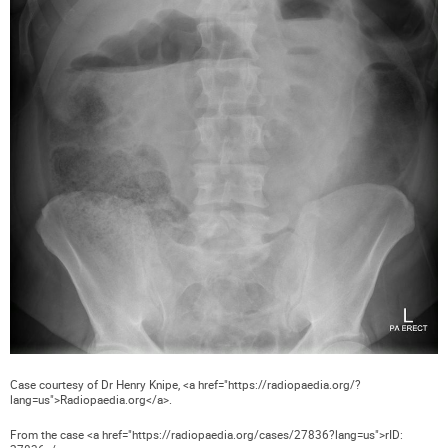
Case courtesy of Dr Henry Knipe, <a href="https://radiopaedia.org/?
lang=us">Radiopaedia.org</a>.
From the case <a href="https://radiopaedia.org/cases/27836?lang=us">rID: