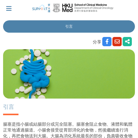
引言
我剛得知我患上癌症...
分享
讓我們與你並肩而行。
擁抱每刻，留住這愛。
輕鬆一下，充下電啦！
引言
腸塞是指小腸或結腸部分或完全阻塞。腸塞會阻止食物、液體和氣體
小貼士‧「家」資源
正常地通過腸道。小腸會接受從胃部消化的食物，然後繼續進行消
化，再把食物送到大腸。大腸為消化系統最長的部份，負責吸收食物