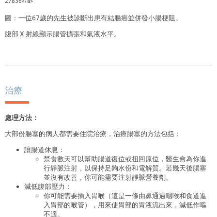
27836</a>
圖：一位67歲的先生被診斷出患有結腸癌並併發小腸梗阻。
腹部 X 射線顯示腸管擴張和氣液水平。
治療
處理方法：
大部份腸塞的病人都需要住院治療，治療腸塞的方法包括：
讓腸道休息：
禁食數天可以幫助腸道復位或扭回原位，醫生會為你進
行靜脈注射，以保持足夠水份和電解質。若幾天後腸塞
並沒有改善，你可能需要注射靜脈營養劑。
減低腹部壓力：
你可能需要插入胃喉（這是一條由鼻通過咽喉和食道進
入胃部的喉管），用來使胃部的胃液流出來，減低作嘔
不適。