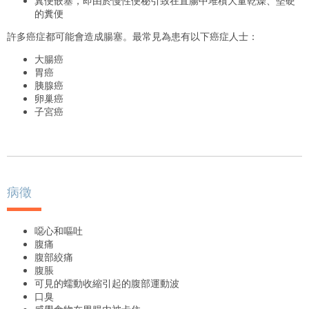
糞便嵌塞，即由於慢性便秘引致在直腸中堆積大量乾燥、堅硬
的糞便
許多癌症都可能會造成腸塞。最常見為患有以下癌症人士：
大腸癌
胃癌
胰腺癌
卵巢癌
子宮癌
病徵
噁心和嘔吐
腹痛
腹部絞痛
腹脹
可見的蠕動收縮引起的腹部運動波
口臭