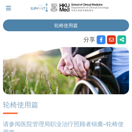
轮椅使用篇
分享
我刚得知我患上癌症...
让我们与你并肩而行。
拥抱每刻，留住这爱。
轻松一下，充下电啦！
轮椅使用篇
小贴士‧「家」资源
请参阅医院管理局职业治疗照顾者锦囊--轮椅使