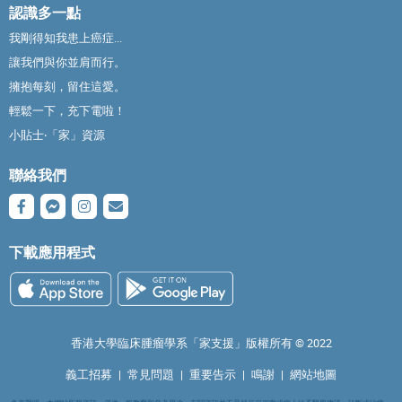
認識多一點
我剛得知我患上癌症...
讓我們與你並肩而行。
擁抱每刻，留住這愛。
輕鬆一下，充下電啦！
小貼士‧「家」資源
聯絡我們
下載應用程式
香港大學臨床腫瘤學系「家支援」版權所有 ©️ 2022
義工招募
|
常見問題
|
重要告示
|
鳴謝
|
網站地圖