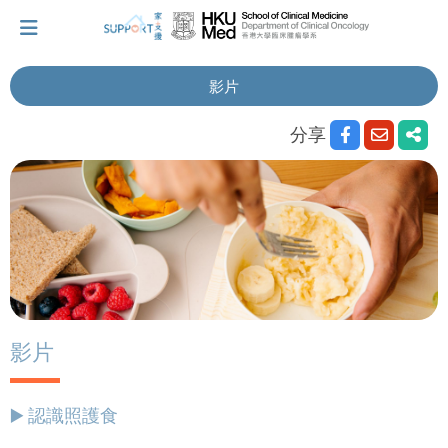
影片
我剛得知我患上癌症...
分享
讓我們與你並肩而行。
擁抱每刻，留住這愛。
輕鬆一下，充下電啦！
影片
小貼士‧「家」資源
▶️ 認識照護食