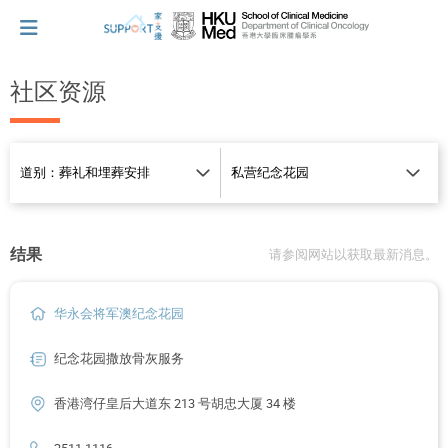
社区资源
我刚得知我患上癌症...
让我们与你并肩而行。
结果
请参阅网站以获取最新消息。
拥抱每刻，留住这爱。
华永会将军澳纪念花园
轻松一下，充下电啦！
纪念花园撒放骨灰服务
香港湾仔皇后大道东 213 号胡忠大厦 34 楼
小贴士‧「家」资源