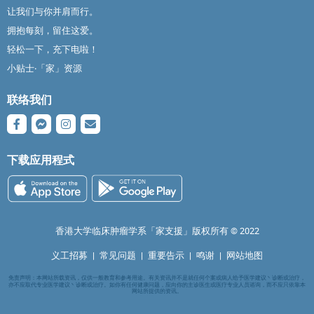
让我们与你并肩而行。
拥抱每刻，留住这爱。
轻松一下，充下电啦！
小贴士‧「家」资源
联络我们
下载应用程式
香港大学临床肿瘤学系「家支援」版权所有 ©️ 2022
义工招募
|
常见问题
|
重要告示
|
鸣谢
|
网站地图
免责声明：本网站所载资讯，仅供一般教育和参考用途。有关资讯并不是就任何个案或病人给予医学建议丶诊断或治疗，
亦不应取代专业医学建议丶诊断或治疗。如你有任何健康问题，应向你的主诊医生或医疗专业人员谘询，而不应只依靠本
网站所提供的资讯。