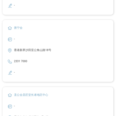
-
善宁会
-
香港新界沙田亚公角山路18号
2331 7000
-
圣公会圣匠堂长者地区中心
-