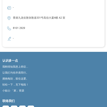
-
香港九龙佐敦弥敦道331号高信大厦4楼 A2 室
8101 2929
-
认识多一点
我刚得知我患上癌症...
让我们与你并肩而行。
拥抱每刻，留住这爱。
轻松一下，充下电啦！
小贴士‧「家」资源
联络我们