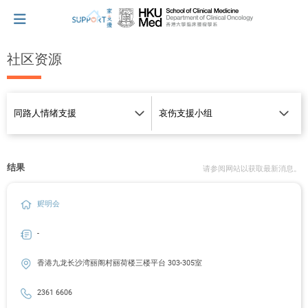
社区资源
我刚得知我患上癌症...
让我们与你并肩而行。
结果
请参阅网站以获取最新消息。
拥抱每刻，留住这爱。
赆明会
轻松一下，充下电啦！
-
香港九龙长沙湾丽阁村丽荷楼三楼平台 303-305室
小贴士‧「家」资源
2361 6606