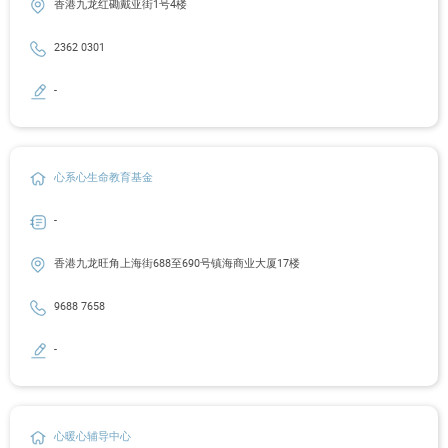
香港九龙红磡戴亚街1号4楼
2362 0301
-
心系心生命教育基金
-
香港九龙旺角上海街688至690号镇海商业大厦17楼
9688 7658
-
心暖心辅导中心