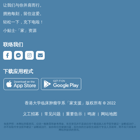
让我们与你并肩而行。
拥抱每刻，留住这爱。
轻松一下，充下电啦！
小贴士‧「家」资源
联络我们
下载应用程式
香港大学临床肿瘤学系「家支援」版权所有 ©️ 2022
义工招募
|
常见问题
|
重要告示
|
鸣谢
|
网站地图
免责声明：本网站所载资讯，仅供一般教育和参考用途。有关资讯并不是就任何个案或病人给予医学建议丶诊断或治疗，
亦不应取代专业医学建议丶诊断或治疗。如你有任何健康问题，应向你的主诊医生或医疗专业人员谘询，而不应只依靠本
网站所提供的资讯。