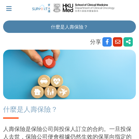
什麼是人壽保險？
我剛得知我患上癌症...
分享
讓我們與你並肩而行。
擁抱每刻，留住這愛。
輕鬆一下，充下電啦！
什麼是人壽保險？
小貼士‧「家」資源
人壽保險是保險公司與投保人訂立的合約。一旦投保
人去世，保險公司便會根據仍然生效的保單向指定的