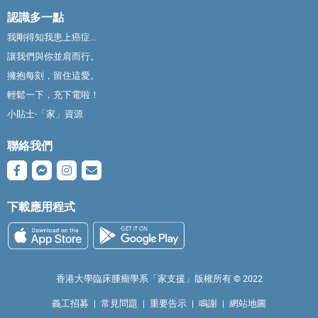
認識多一點
我剛得知我患上癌症...
讓我們與你並肩而行。
擁抱每刻，留住這愛。
輕鬆一下，充下電啦！
小貼士‧「家」資源
聯絡我們
下載應用程式
香港大學臨床腫瘤學系「家支援」版權所有 ©️ 2022
義工招募
|
常見問題
|
重要告示
|
鳴謝
|
網站地圖