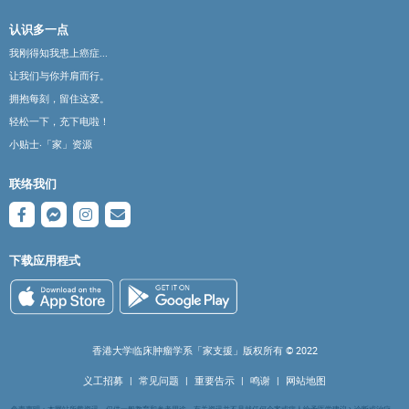
认识多一点
我刚得知我患上癌症...
让我们与你并肩而行。
拥抱每刻，留住这爱。
轻松一下，充下电啦！
小贴士‧「家」资源
联络我们
下载应用程式
香港大学临床肿瘤学系「家支援」版权所有 ©️ 2022
义工招募
|
常见问题
|
重要告示
|
鸣谢
|
网站地图