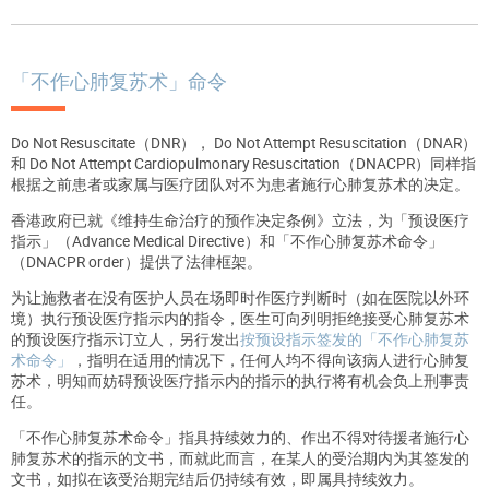
「不作心肺复苏术」命令
Do Not Resuscitate（DNR）， Do Not Attempt Resuscitation（DNAR）
和 Do Not Attempt Cardiopulmonary Resuscitation（DNACPR）同样指
根据之前患者或家属与医疗团队对不为患者施行心肺复苏术的决定。
香港政府已就《维持生命治疗的预作决定条例》立法，为「预设医疗
指示」（Advance Medical Directive）和「不作心肺复苏术命令」
（DNACPR order）提供了法律框架。
为让施救者在没有医护人员在场即时作医疗判断时（如在医院以外环
境）执行预设医疗指示内的指令，医生可向列明拒绝接受心肺复苏术
的预设医疗指示订立人，另行发出
按预设指示签发的「不作心肺复苏
术命令」
，指明在适用的情况下，任何人均不得向该病人进行心肺复
苏术，明知而妨碍预设医疗指示内的指示的执行将有机会负上刑事责
任。
「不作心肺复苏术命令」指具持续效力的、作出不得对待援者施行心
肺复苏术的指示的文书，而就此而言，在某人的受治期内为其签发的
文书，如拟在该受治期完结后仍持续有效，即属具持续效力。