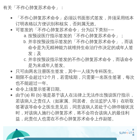
有关「不作心肺复苏术命令」：
「不作心肺复苏术命令」必须以书面形式签发，并须采用纸本
订明表格以方便识别和核实，否则属无效。
可签发的「不作心肺复苏术命令」分为以下类别——
按预设医疗指示签发的「不作心肺复苏术命令」；
并非按预设指示签发的「不作心肺复苏术命令」，而该
命令是为无精神能力就维持生命治疗作决定的成年人签
发；及
并非按预设指示签发的不作心肺复苏术命令，而该命令
是为未成年人签发。
只可由两名注册医生签发，其中一人须为专科医生。
期限不会超过12个月，若需续期，只需要一名医生签署，每次
也不能超过一年。
命令上须显示签署日期。
由于(a) 和 (b) 项是基于该人在法律上无法作出预设医疗指示，
若该病人之责任人（如家属、同居者、合法监护人等）在听取
签署该等命令之医生意见后，同意该病人若处于心肺停顿状况
时，对该病人施行心肺复苏术，将不会符合该病人的最佳利
益，此责任人也需在不作心肺复苏术命令上作副签。