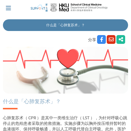
什么是「心肺复苏术」？
我刚得知我患上癌症...
分享
让我们与你并肩而行。
拥抱每刻，留住这爱。
轻松一下，充下电啦！
什么是「心肺复苏术」？
心肺复苏术（ CPR ）是其中一类维生治疗（ LST ），为针对呼吸心跳
小贴士‧「家」资源
停止的危殆患者采取的抢救措施。实施步骤为以胸外按压维持暂时的
血液循环、保持呼吸畅通，并以人工呼吸代替自主呼吸。此外，医护