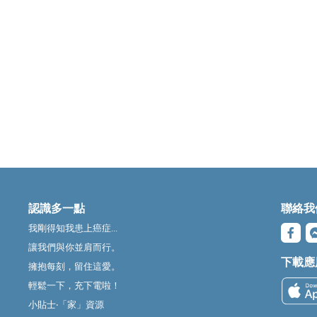
認識多一點
聯絡我
我剛得知我患上癌症...
讓我們與你並肩而行。
下載應
擁抱每刻，留住這愛。
輕鬆一下，充下電啦！
小貼士‧「家」資源