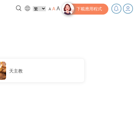
A
A
A
下載應用程式
，充下電啦！
小貼士‧「家」資源
天主教