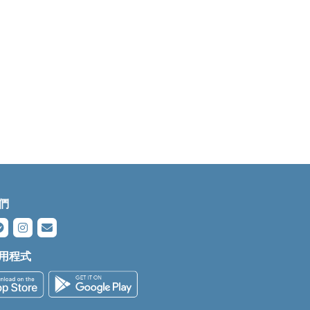
們
用程式