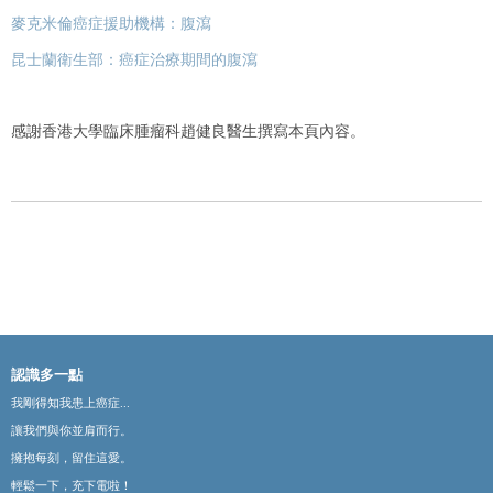
麥克米倫癌症援助機
構：
腹瀉
昆士蘭衛生部
：癌症治療期間的腹瀉
感謝香港大學臨床腫瘤科
趙健良
醫生撰寫本頁內容
。
認識多一點
我剛得知我患上癌症...
讓我們與你並肩而行。
擁抱每刻，留住這愛。
輕鬆一下，充下電啦！