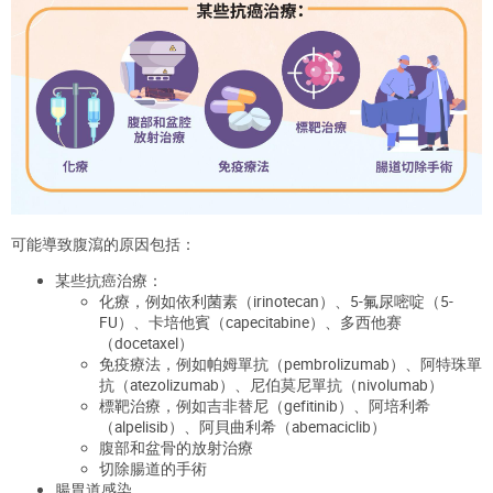
可能導致
腹瀉的原因包括：
某些
抗癌治療
：
化療
，
例
如依利菌素
（
irinotecan
）、
5-
氟尿嘧啶
（
5-
FU
）、
卡培他賓
（
capecitabine
）
、
多西他赛
（
docetaxel
）
免疫療法
，
例
如帕姆單抗
（
pembrolizumab
）、
阿特珠單
抗
（
atezolizumab
）
、
尼伯莫尼單抗
（
nivolumab
）
標
靶
治療
，
例
如
吉非替尼
（
gefitinib
）、
阿培利希
（
alpelisib
）
、
阿貝曲利希
（
abemaciclib
）
腹部和
盆
骨
的放射治療
切除腸道的手術
腸胃道感染