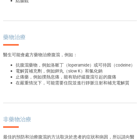
結腸鏡
藥物治療
醫生可能會
處方
藥物治療腹瀉，例如：
抗腹瀉藥物，例如
洛
哌丁（
loperamide
）或可待因（
codeine
）
電解質補充劑，例如
鉀
丸
（
slow K
）和氯化鈉
止
痛藥，例如
撲熱息痛
，
能有助
紓
緩
腹瀉引起的腹痛
在嚴重情況下，可能需要住院
並
進行靜脈
注射
和
補充
電解質
非藥物治療
最佳的預防和治療腹瀉的方法
取決於
患者
的症狀和
病
因，所以請
向
醫