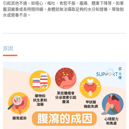
引起其他不適，如
噁心、嘔吐、食慾不振、腹痛
、
體重
下降
等。如果
腹瀉嚴重或
長時間
持續，身體就無法
攝取
足夠的水分和營養，導致脫
水或營養不良。
原因