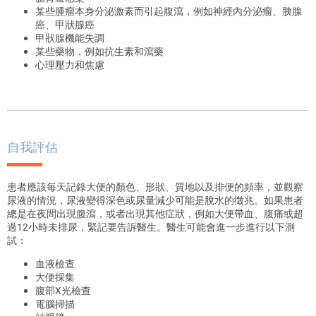
某些腫瘤本身分泌激素
而
引起腹瀉，
例
如神經內分泌瘤、胰腺
癌
、
甲狀腺癌
甲狀腺
機能失調
某些藥物，
例
如抗生素和
瀉藥
心理壓力和焦慮
自我評估
患者
應該
每天
記錄
大便的顏色、形狀、質地以及排便的頻率，並
觀察
尿液
的情況
，尿液變
得
深色或
尿量
減少可能是脫水的徵兆。
如果
患者
總是
在夜間出現腹瀉，或者出現其他症狀，
例
如大便
帶
血、腹痛或超
過
12
小時未排尿
，緊記要告訴醫生。
醫生可能會進一步進行以下測
試：
血液檢查
大便
採集
腹部
X
光檢查
電腦
掃描