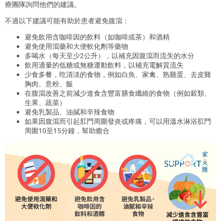
療團隊
詢問他們的建議
。
不過
以下建議可能有助於
患者
避免
腹瀉：
避免飲用含咖啡因的飲料（如咖啡或茶）和酒精
避免使用
瀉藥
和
大便軟化劑
等藥物
多喝
水
（每天至少
2
公
升），以補充因腹瀉而
流失
的水分
飲用適量的低糖或無糖
運動飲料
，
以補充電解質
流失
少
食
多餐
，吃清淡的食物，
例如白魚、家禽、熟雞蛋、去皮雞
胸肉、
意
粉
、
飯
在腹瀉改善之前減少
進食
含豐富
膳食
纖維
的食物
（例如穀類、
生果
、
蔬菜）
避免乳製品、油膩
和
辛辣食物
如果
因
腹瀉而引起
肛門周圍
發炎
或
疼痛，
可以用溫水
淋浴
肛門
周圍
10
至
15
分鐘，
幫助
癒合