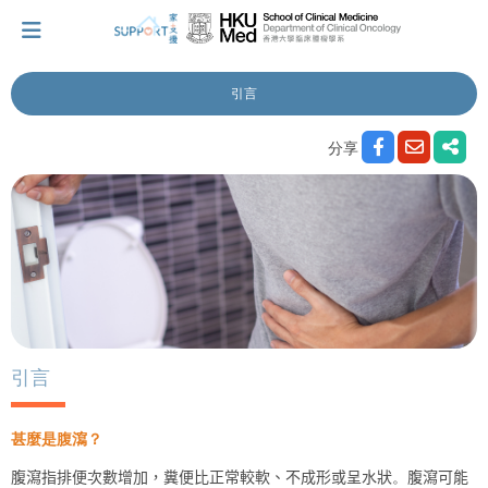
引言
我剛得知我患上癌症...
分享
讓我們與你並肩而行。
擁抱每刻，留住這愛。
輕鬆一下，充下電啦！
引言
甚
麼是腹瀉？
小貼士‧「家」資源
腹瀉指
排便次數增加，
糞
便比正常較軟、不成形或
呈水狀
。
腹瀉
可能