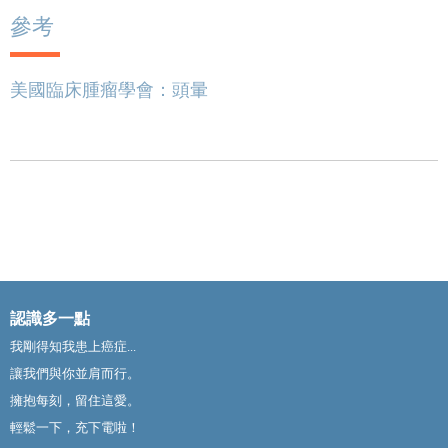
參考
美國臨床腫瘤學會：頭暈
認識多一點
我剛得知我患上癌症...
讓我們與你並肩而行。
擁抱每刻，留住這愛。
輕鬆一下，充下電啦！