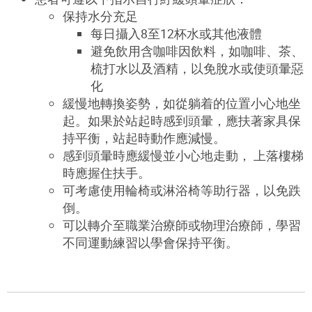
保持水分充足
每日攝入8至12杯水或其他液體
避免飲用含咖啡因飲料，如咖啡、茶、
梳打水以及酒精，以免脫水或使頭暈惡
化
緩慢地轉換姿勢，如從躺着的位置小心地坐
起。如果於站起時感到頭暈，應扶著家具保
持平衡，站起時動作應減慢。
感到頭暈時應緩慢並小心地走動， 上落樓梯
時應握住扶手。
可考慮使用輪椅或淋浴椅等助行器，以免跌
倒。
可以轉介至職業治療師或物理治療師，學習
不同運動練習以學會保持平衡。