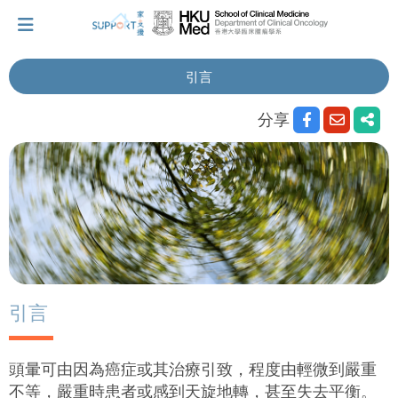
引言
我剛得知我患上癌症...
分享
讓我們與你並肩而行。
擁抱每刻，留住這愛。
輕鬆一下，充下電啦！
引言
小貼士‧「家」資源
頭暈可由因為癌症或其治療引致，程度由輕微到嚴重
不等，嚴重時患者或感到天旋地轉，甚至失去平衡。