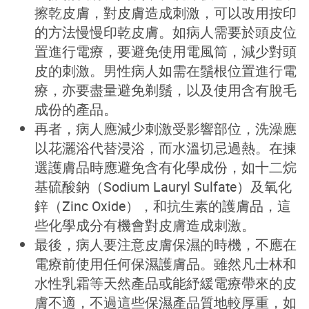
擦乾皮膚，對皮膚造成刺激，可以改用按印
的方法慢慢印乾皮膚。如病人需要於頭皮位
置進行電療，要避免使用電風筒，減少對頭
皮的刺激。男性病人如需在鬚根位置進行電
療，亦要盡量避免剃鬚，以及使用含有脫毛
成份的產品。
再者，病人應減少刺激受影響部位，洗澡應
以花灑浴代替浸浴，而水溫切忌過熱。在揀
選護膚品時應避免含有化學成份，如十二烷
基硫酸鈉（Sodium Lauryl Sulfate）及氧化
鋅（Zinc Oxide），和抗生素的護膚品，這
些化學成分有機會對皮膚造成刺激。
最後，病人要注意皮膚保濕的時機，不應在
電療前使用任何保濕護膚品。雖然凡士林和
水性乳霜等天然產品或能紓緩電療帶來的皮
膚不適，不過這些保濕產品質地較厚重，如