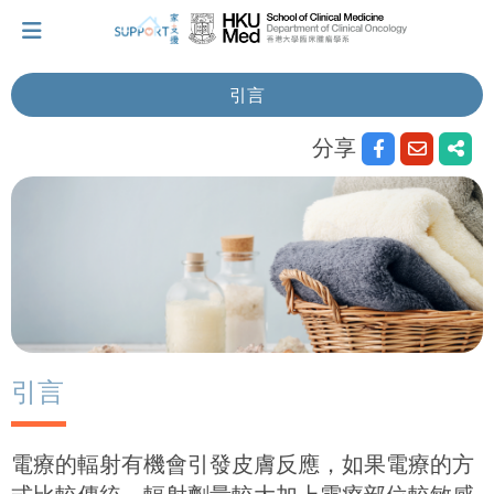
引言
分享
我剛得知我患上癌症...
讓我們與你並肩而行。
擁抱每刻，留住這愛。
輕鬆一下，充下電啦！
引言
小貼士‧「家」資源
電療的輻射有機會引發皮膚反應，如果電療的方