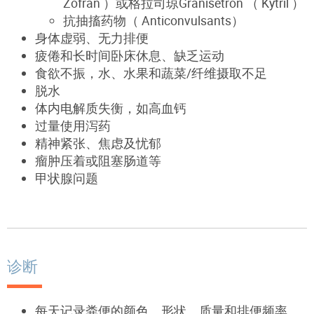
Zofran ）或格拉司琼Granisetron （ Kytril ）
抗抽搐药物（ Anticonvulsants）
身体虚弱、无力排便
疲倦和长时间卧床休息、缺乏运动
食欲不振，水、水果和蔬菜/纤维摄取不足
脱水
体内电解质失衡，如高血钙
过量使用泻药
精神紧张、焦虑及忧郁
瘤肿压着或阻塞肠道等
甲状腺问题
诊断
每天记录粪便的颜色、形状、质量和排便频率