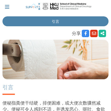
引言
我刚得知我患上癌症...
分享
让我们与你并肩而行。
拥抱每刻，留住这爱。
轻松一下，充下电啦！
引言
小贴士‧「家」资源
便秘指粪便干结硬，排便困难，或大便次数骤然减
少。便秘可令人感到不适，并诱发恶心、呕吐、食欲