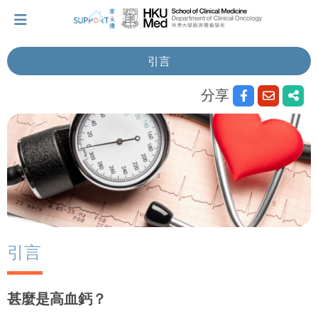
引言
分享
我剛得知我患上癌症...
讓我們與你並肩而行。
擁抱每刻，留住這愛。
輕鬆一下，充下電啦！
引言
小貼士‧「家」資源
甚麼是高血鈣？