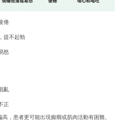
疲倦
，提不起勁
易怒
混亂
不正
偏高，患者更可能出現癲癇或肌肉活動有困難。