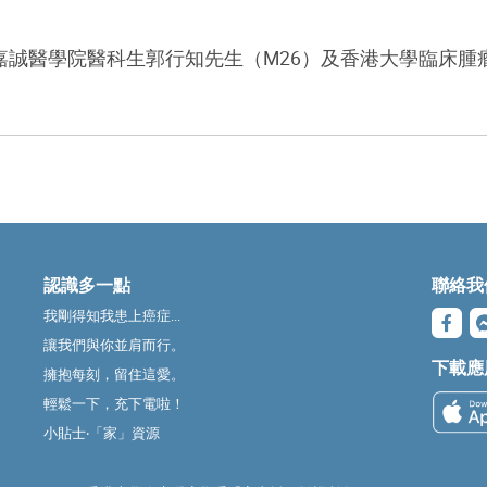
嘉誠醫學院醫科生郭行知先生（
M26
）及香港大學臨床腫
認識多一點
聯絡我
我剛得知我患上癌症...
讓我們與你並肩而行。
下載應
擁抱每刻，留住這愛。
輕鬆一下，充下電啦！
小貼士‧「家」資源