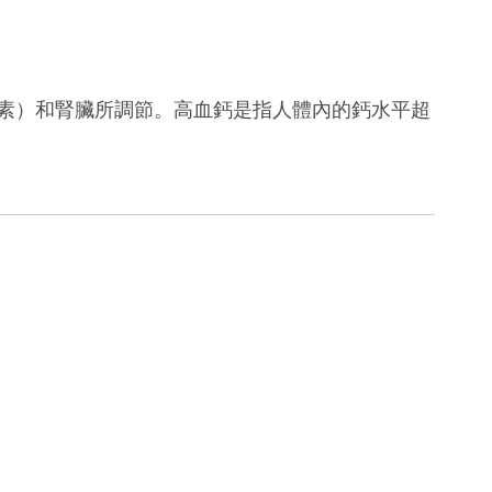
腺素）和腎臟所調節。高血鈣是指人體內的鈣水平超