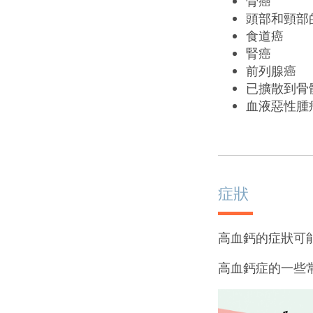
骨癌
頭部和頸部
食道癌
腎癌
前列腺癌
已擴散到骨
血液惡性腫
症狀
高血鈣的症狀可
高血鈣症的一些