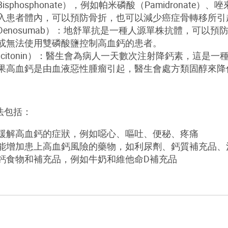
sphosphonate），例如帕米磷酸（Pamidronate）、唑
入患者體內，可以預防骨折，也可以減少癌症骨轉移所引
Denosumab）：地舒單抗是一種人源單株抗體，可以
或無法使用雙磷酸鹽控制高血鈣的患者。
lcitonin）：醫生會為病人一天數次注射降鈣素，這是
果高血鈣是由血液惡性腫瘤引起，醫生會處方類固醇來降
法包括：
緩解高血鈣的症狀，例如噁心、嘔吐、便秘、疼痛
能增加患上高血鈣風險的藥物，如利尿劑、鈣質補充品、
鈣食物和補充品，例如牛奶和維他命D補充品