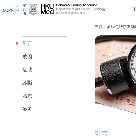
主頁
>
讓我們與你並肩
引言
成因
我剛得知我患上癌症...
讓我們與你並肩而行。
症狀
診斷
治療
參考
引言