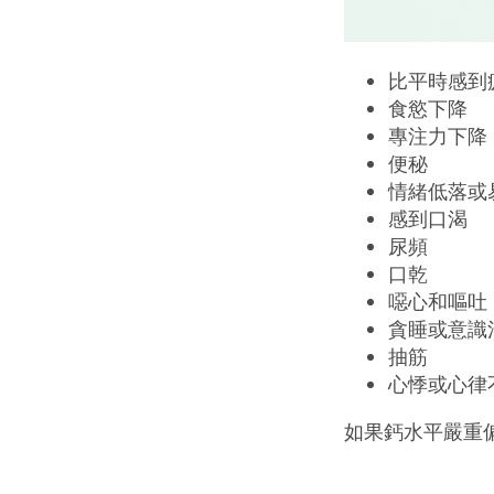
比平時感到
食慾下降
專注力下降
便秘
情緒低落或
感到口渴
尿頻
口乾
噁心和嘔吐
貪睡或意識
抽筋
心悸或心律
如果鈣水平嚴重