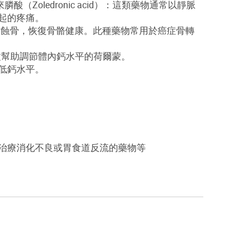
來膦酸（Zoledronic acid）：這類藥物通常以靜脈
起的疼痛。
預防蝕骨，恢復骨骼健康。此種藥物常用於癌症骨轉
一種幫助調節體內鈣水平的荷爾蒙。
低鈣水平。
治療消化不良或胃食道反流的藥物等