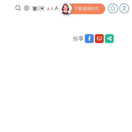
A
A
A
下載應用程式
分享
，充下電啦！
小貼士‧「家」資源