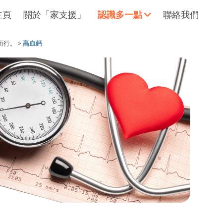
主頁
關於「家支援」
認識多一點
聯絡我們
而行。
>
高血鈣
擁抱每刻，留住這愛。
輕鬆一下