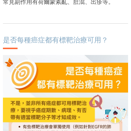
常見副作用有荷爾蒙紊亂、肚瀉、出疹等。
是否每種癌症都有標靶治療可用？