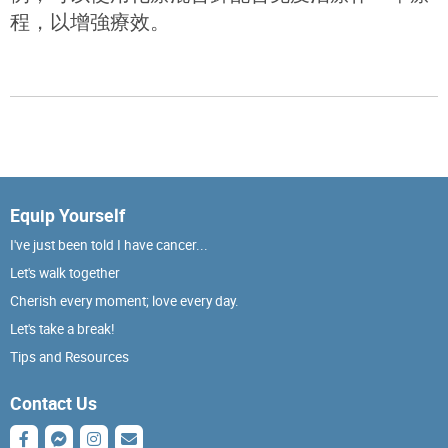
程，以增強療效。
Equip Yourself
I've just been told I have cancer...
Let's walk together
Cherish every moment; love every day.
Let's take a break!
Tips and Resources
Contact Us