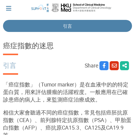
引言
I've just been told I have cancer...
癌症指數的迷思
Let's walk together
引言
Share
Cherish every moment; love every day.
「癌症指數」（Tumor marker）是在血液中的的特定
蛋白質，用來評估腫瘤的活躍程度。一般應用在已確
診患癌的病人上，來監測癌症治療成效。
Let's take a break!
相信大家會聽過不同的癌症指數，常見包括癌胚抗原
指數（CEA）、前列腺特定抗原指數（PSA）、甲胎蛋
Tips and Resources
白指數（AFP）、癌抗原CA15.3、CA125及CA19.9