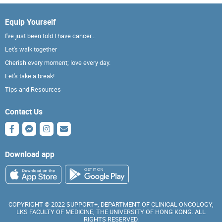
Equip Yourself
I've just been told I have cancer...
Let's walk together
Cherish every moment; love every day.
Let's take a break!
Tips and Resources
Contact Us
Download app
COPYRIGHT © 2022 SUPPORT+, DEPARTMENT OF CLINICAL ONCOLOGY,
LKS FACULTY OF MEDICINE, THE UNIVERSITY OF HONG KONG. ALL
RIGHTS RESERVED.