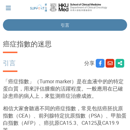
引言
我剛得知我患上癌症...
癌症指數的迷思
讓我們與你並肩而行。
引言
分享
擁抱每刻，留住這愛。
「癌症指數」（Tumor marker）是在血液中的的特定
蛋白質，用來評估腫瘤的活躍程度。一般應用在已確
診患癌的病人上，來監測癌症治療成效。
輕鬆一下，充下電啦！
相信大家會聽過不同的癌症指數，常見包括癌胚抗原
指數（CEA）、前列腺特定抗原指數（PSA）、甲胎蛋
小貼士‧「家」資源
白指數（AFP）、癌抗原CA15.3、CA125及CA19.9