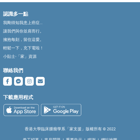
認識多一點
我剛得知我患上癌症...
讓我們與你並肩而行。
擁抱每刻，留住這愛。
輕鬆一下，充下電啦！
小貼士‧「家」資源
聯絡我們
下載應用程式
香港大學臨床腫瘤學系「家支援」版權所有 ©️ 2022
義工招募
|
常見問題
|
重要告示
|
鳴謝
|
網站地圖