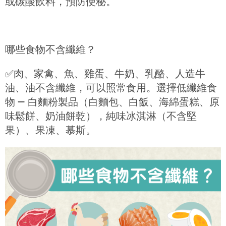
或碳酸飲料，預防便秘。
哪些食物不含纖維？
✅
肉、家禽、魚、雞蛋、牛奶、乳酪、人造牛
油、油不含纖維，可以照常食用。選擇低纖維食
物 — 白麵粉製品（白麵包、白飯、海綿蛋糕、原
味鬆餅、奶油餅乾），純味冰淇淋（不含堅
果）、果凍、慕斯。