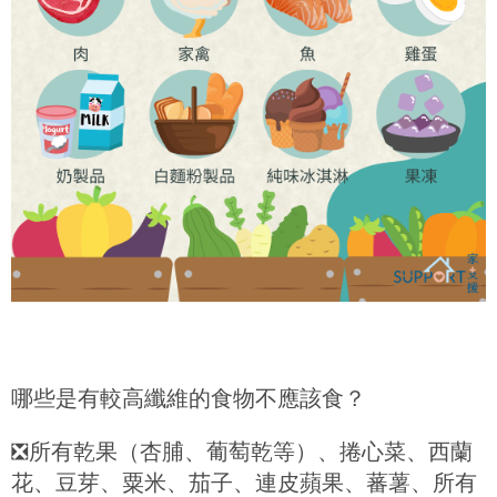
哪些是有較高纖維的食物不應該食？
❎
所有乾果（杏脯、葡萄乾等）、捲心菜、西蘭
花、豆芽、粟米、茄子、連皮蘋果、蕃薯、所有