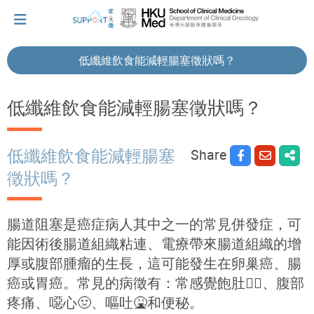
低纖維飲食能減輕腸塞徵狀嗎？
I've just been told I have cancer...
低纖維飲食能減輕腸塞徵狀嗎？
Let's walk together
Share
低纖維飲食能減輕腸塞
徵狀嗎？
Cherish every moment; love every day.
腸道阻塞是癌症病人其中之一的常見併發症，可
Let's take a break!
能因術後腸道組織粘連、電療帶來腸道組織的增
厚或腹部腫瘤的生長，這可能發生在卵巢癌、腸
癌或胃癌。常見的病徵有：常感覺飽肚
😵
、腹部
Tips and Resources
疼痛、噁心
🤢
、嘔吐
🤮
和便秘。