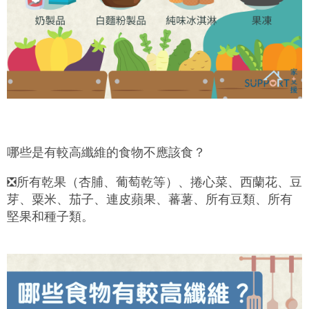
哪些是有較高纖維的食物不應該食？
❎
所有乾果（杏脯、葡萄乾等）、捲心菜、西蘭花、豆
芽、粟米、茄子、連皮蘋果、蕃薯、所有豆類、所有
堅果和種子類。