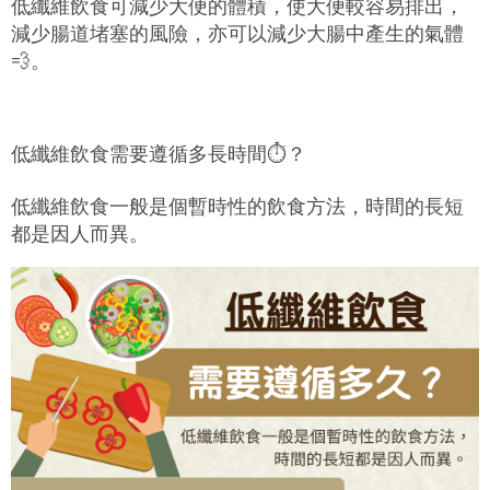
低纖維飲食可減少大便的體積，使大便較容易排出，
減少腸道堵塞的風險，亦可以減少大腸中產生的氣體
💨
。
低纖維飲食需要遵循多長時間
⏱️
？
低纖維飲食一般是個暫時性的飲食方法，時間的長短
都是因人而異。