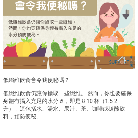
低纖維飲食會令我便秘嗎？
低纖維飲食仍讓你攝取一些纖維。 然而，你也要確保
身體有攝入充足的水分
🥤
，即是 8-10 杯（1.5-2
升），這包括水、湯水、果汁、茶、咖啡或碳酸飲
料，預防便秘。