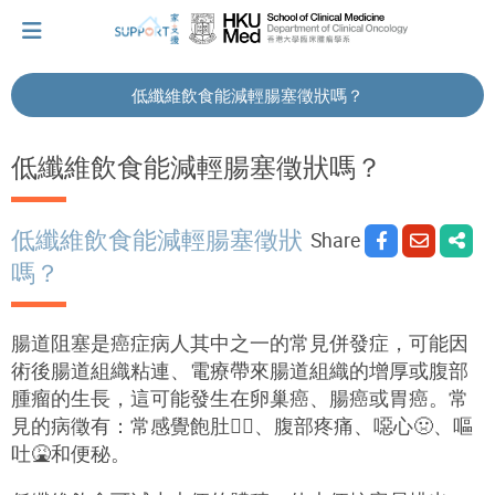
低纖維飲食能減輕腸塞徵狀嗎？
I've just been told I have cancer...
低纖維飲食能減輕腸塞徵狀嗎？
Let's walk together
低纖維飲食能減輕腸塞徵狀
Share
嗎？
Cherish every moment; love every day.
腸道阻塞是癌症病人其中之一的常見併發症，可能因
術後腸道組織粘連、電療帶來腸道組織的增厚或腹部
Let's take a break!
腫瘤的生長，這可能發生在卵巢癌、腸癌或胃癌。常
見的病徵有：常感覺飽肚
😵
、腹部疼痛、噁心
🤢
、嘔
吐
🤮
和便秘。
Tips and Resources