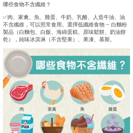
哪些食物不含纖維？
✅
肉、家禽、魚、雞蛋、牛奶、乳酪、人造牛油、油
不含纖維，可以照常食用。選擇低纖維食物 — 白麵粉
製品（白麵包、白飯、海綿蛋糕、原味鬆餅、奶油餅
乾），純味冰淇淋（不含堅果）、果凍、慕斯。