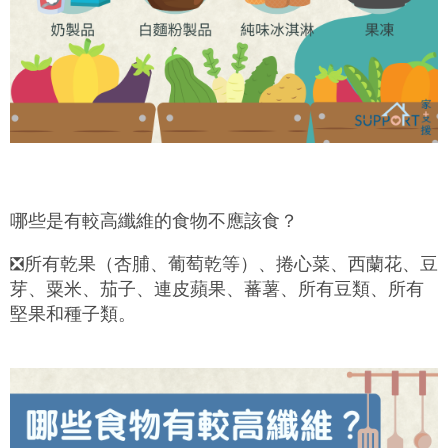
哪些是有較高纖維的食物不應該食？
❎
所有乾果（杏脯、葡萄乾等）、捲心菜、西蘭花、豆
芽、粟米、茄子、連皮蘋果、蕃薯、所有豆類、所有
堅果和種子類。