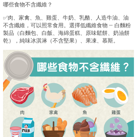
哪些食物不含纖維？
✅
肉、家禽、魚、雞蛋、牛奶、乳酪、人造牛油、油
不含纖維，可以照常食用。選擇低纖維食物 — 白麵粉
製品（白麵包、白飯、海綿蛋糕、原味鬆餅、奶油餅
乾），純味冰淇淋（不含堅果）、果凍、慕斯。