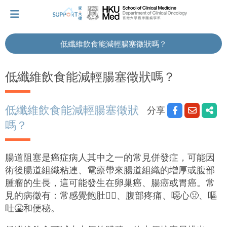
低纖維飲食能減輕腸塞徵狀嗎？
我剛得知我患上癌症...
低纖維飲食能減輕腸塞徵狀嗎？
讓我們與你並肩而行。
低纖維飲食能減輕腸塞徵狀
分享
嗎？
擁抱每刻，留住這愛。
腸道阻塞是癌症病人其中之一的常見併發症，可能因
術後腸道組織粘連、電療帶來腸道組織的增厚或腹部
輕鬆一下，充下電啦！
腫瘤的生長，這可能發生在卵巢癌、腸癌或胃癌。常
見的病徵有：常感覺飽肚
😵
、腹部疼痛、噁心
🤢
、嘔
吐
🤮
和便秘。
小貼士‧「家」資源