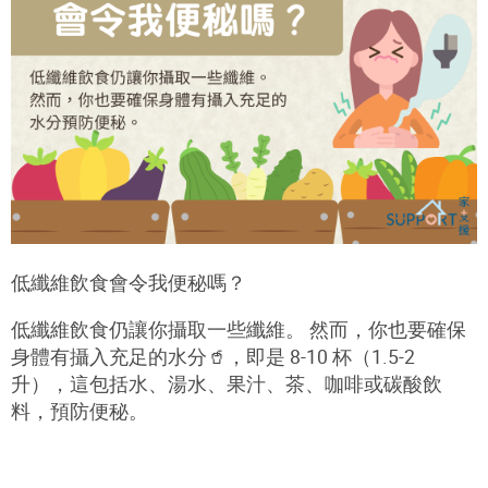
低纖維飲食會令我便秘嗎？
低纖維飲食仍讓你攝取一些纖維。 然而，你也要確保
身體有攝入充足的水分
🥤
，即是 8-10 杯（1.5-2
升），這包括水、湯水、果汁、茶、咖啡或碳酸飲
料，預防便秘。