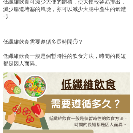
低纖維飲食可減少大便的體積，使大便較容易排出，
減少腸道堵塞的風險，亦可以減少大腸中產生的氣體
💨
。
低纖維飲食需要遵循多長時間
⏱️
？
低纖維飲食一般是個暫時性的飲食方法，時間的長短
都是因人而異。