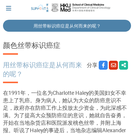
用丝带标识癌症是从何而来的呢？
我刚得知我患上癌症...
颜色丝带标识癌症
让我们与你并肩而行。
用丝带标识癌症是从何而来
分享
的呢？
拥抱每刻，留住这爱。
在1991年，一位名为Charlotte Haley的美国妇女不幸
患上了乳癌。身为病人，她认为大众的防癌意识不
轻松一下，充下电啦！
足，政府亦在防癌工作上投放太少资金，为此深感不
满。为了提高大众预防癌症的意识，她就自告奋勇，
开始在当地杂货店和医院派发桃色丝带，并附上海
小贴士‧「家」资源
报。听说了Haley的事迹后，当地杂志编辑Alexander