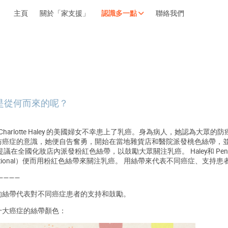
主頁
關於「家支援」
認識多一點
聯絡我們
擁抱每刻，留住這愛。
輕鬆一下，充
是從何而來的呢？
為Charlotte Haley 的美國婦女不幸患上了乳癌。身為病人，她認
癌症的意識，她便自告奮勇，開始在當地雜貨店和醫院派發桃色絲帶，並附上海報
，提議在全國化妝店內派發粉紅色絲帶，以鼓勵大眾關注乳癌。 Haley和 
 International）便而用粉紅色絲帶來關注乳癌。 用絲帶來代表不同癌症、
————
的絲帶代表對不同癌症患者的支持和鼓勵。
十大癌症的絲帶顏色：