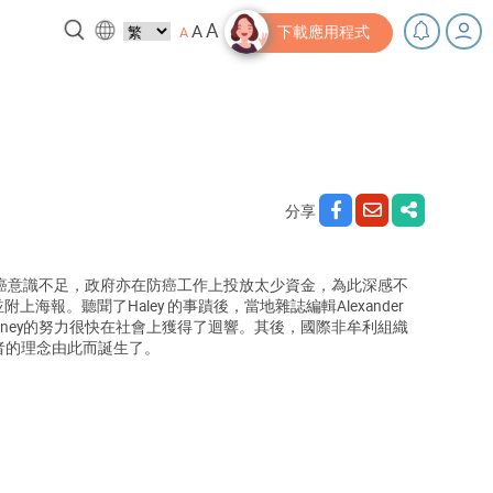
A
A
A
下載應用程式
下電啦！
小貼士‧「家」資源
分享
為大眾的防癌意識不足，政府亦在防癌工作上投放太少資金，為此深感不
。聽聞了Haley 的事蹟後，當地雜誌編輯Alexander
Penney的努力很快在社會上獲得了迴響。其後，國際非牟利組織
支持患者的理念由此而誕生了。