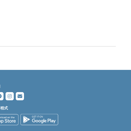
們
用程式