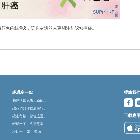
識顏色的絲帶
🎗
，讓你身邊的人更關注和認知癌症。
認識多一點
聯絡我
我剛得知我患上癌症...
讓我們與你並肩而行。
下載應
擁抱每刻，留住這愛。
輕鬆一下，充下電啦！
小貼士‧「家」資源