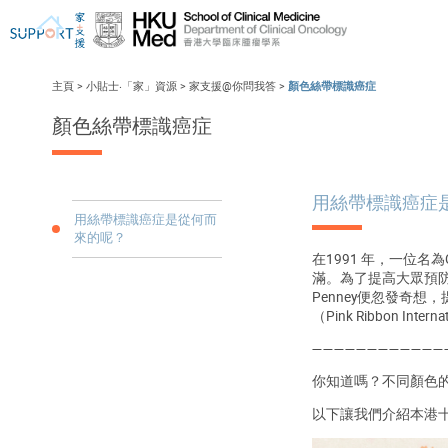
主頁
>
小貼士‧「家」資源
>
家支援@你問我答
>
顏色絲帶標識癌症
顏色絲帶標識癌症
我剛得知我患上癌症...
讓我們與你並肩而行。
用絲帶標識癌症
用絲帶標識癌症是從何而
來的呢？
在1991 年，一位名
滿。為了提高大眾預防
Penney便忽發奇想
（Pink Ribbon
————————————
你知道嗎？不同顏色
以下讓我們介紹本港