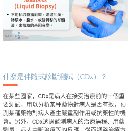
什麼是伴隨式診斷測試（CDx）？
在某些
國
家，CDx是
病人在接受治
療
前的一個重
要測試，用以分析某種
藥
物對病人是否有效，預
測某種
藥
物對病人
產
生
嚴
重副作用或
抗
藥
性的機
會。另外，CDx透過
監測
病人的治
療
過
程、用藥
劑
量、病人中
斷
治
療
等的反
應
，從而調整治療方