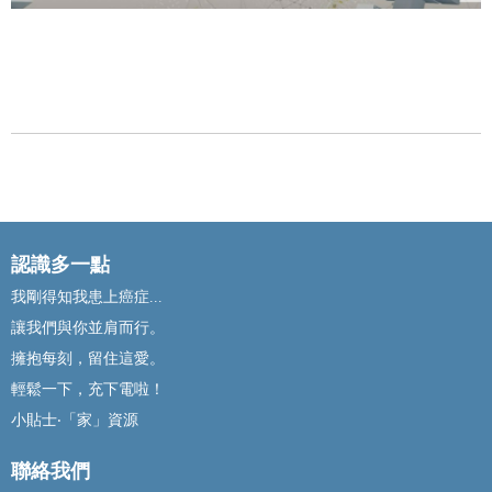
認識多一點
我剛得知我患上癌症...
讓我們與你並肩而行。
擁抱每刻，留住這愛。
輕鬆一下，充下電啦！
小貼士‧「家」資源
聯絡我們