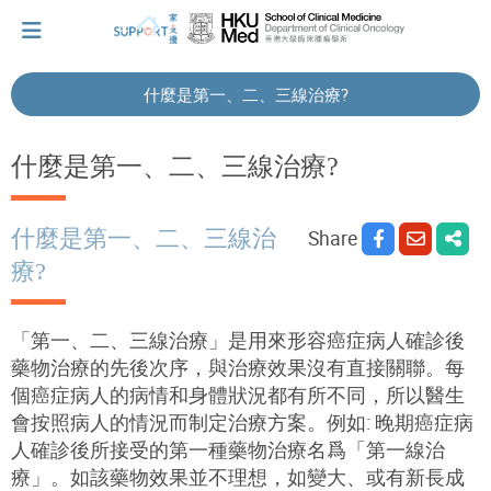
什麼是第一、二、三線治療?
I've just been told I have cancer...
什麼是第一、二、三線治療?
Let's walk together
什麼是第一、二、三線治
Share
療?
Cherish every moment; love every day.
「第一、二、三線治療」是用來形容癌症病人確診後
藥物治療的先後次序，與治療效果沒有直接關聯。每
Let's take a break!
個癌症病人的病情和身體狀況都有所不同，所以醫生
會按照病人的情況而制定治療方案。例如: 晚期癌症病
人確診後所接受的第一種藥物治療名爲「第一線治
Tips and Resources
療」。如該藥物效果並不理想，如變大、或有新長成