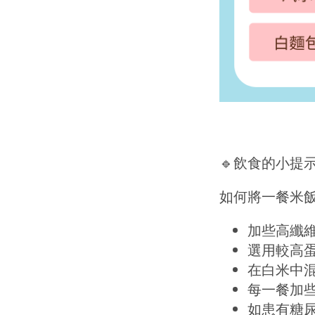
🔹飲食的小提
如何將一餐米
加些高纖
選用較高
在白米中
每一餐加
如患有糖