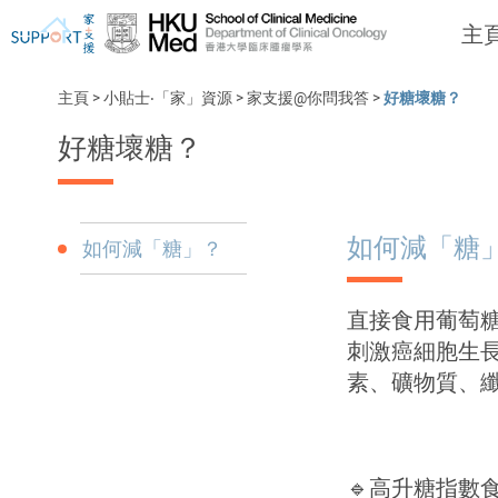
主
主頁
>
小貼士‧「家」資源
>
家支援@你問我答
>
好糖壞糖？
好糖壞糖？
我剛得知我患上癌症...
讓我們與你並肩而行
如何減「糖
如何減「糖」？
直接食用葡萄
刺激癌細胞生長
素、礦物質、
🔹高升糖指數