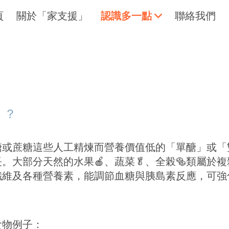
頁
關於「家支援」
認識多一點
聯絡我們
。
擁抱每刻，留住這愛。
輕鬆一下
」？
糖或蔗糖這些人工精煉而營養價值低的「單醣」或「
。大部分天然的水果🍎、蔬菜🥬、全榖🥯類屬
纖維及各種營養素，能調節血糖與胰島素反應，可強
食物例子：