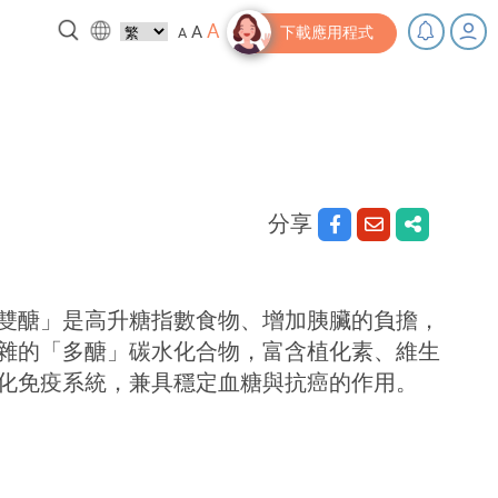
A
A
A
下載應用程式
，充下電啦！
小貼士‧「家」資源
分享
雙醣」是高升糖指數食物、增加胰臟的負擔，
於複雜的「多醣」碳水化合物，富含植化素、維生
化免疫系統，兼具穩定血糖與抗癌的作用。