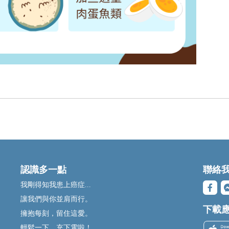
認識多一點
聯絡
我剛得知我患上癌症...
讓我們與你並肩而行。
下載
擁抱每刻，留住這愛。
輕鬆一下，充下電啦！