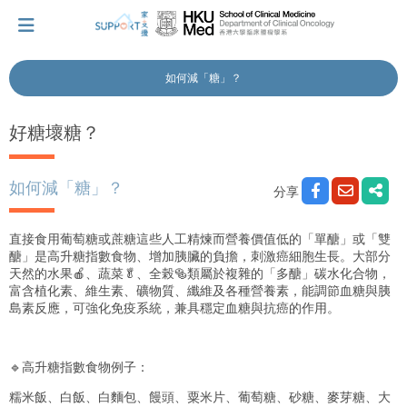
如何減「糖」？
我剛得知我患上癌症...
好糖壞糖？
讓我們與你並肩而行。
如何減「糖」？
分享
直接食用葡萄糖或蔗糖這些人工精煉而營養價值低的「單醣」或「雙
擁抱每刻，留住這愛。
醣」是高升糖指數食物、增加胰臟的負擔，刺激癌細胞生長。大部分
天然的水果🍎、蔬菜🥬、全榖🥯類屬於複雜的「多醣」碳水化合物，
富含植化素、維生素、礦物質、纖維及各種營養素，能調節血糖與胰
島素反應，可強化免疫系統，兼具穩定血糖與抗癌的作用。
輕鬆一下，充下電啦！
🔹高升糖指數食物例子：
小貼士‧「家」資源
糯米飯、白飯、白麵包、饅頭、粟米片、葡萄糖、砂糖、麥芽糖、大