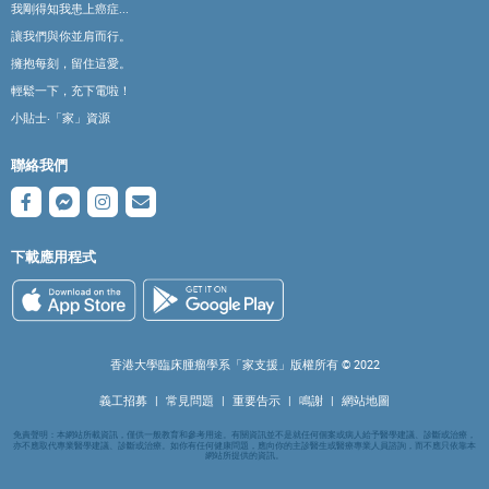
我剛得知我患上癌症...
讓我們與你並肩而行。
擁抱每刻，留住這愛。
輕鬆一下，充下電啦！
小貼士‧「家」資源
聯絡我們
下載應用程式
香港大學臨床腫瘤學系「家支援」版權所有 ©️ 2022
義工招募
|
常見問題
|
重要告示
|
鳴謝
|
網站地圖
免責聲明：本網站所載資訊，僅供一般教育和參考用途。有關資訊並不是就任何個案或病人給予醫學建議、診斷或治療，
亦不應取代專業醫學建議、診斷或治療。如你有任何健康問題，應向你的主診醫生或醫療專業人員諮詢，而不應只依靠本
網站所提供的資訊。