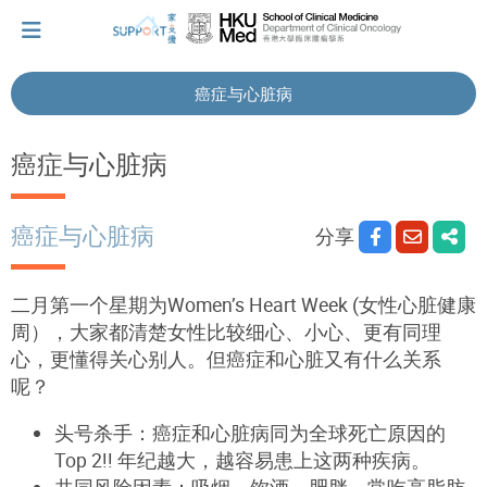
癌症与心脏病
我刚得知我患上癌症...
癌症与心脏病
让我们与你并肩而行。
癌症与心脏病
分享
拥抱每刻，留住这爱。
二月第一个星期为Women’s Heart Week (女性心脏健康
周），大家都清楚女性比较细心、小心、更有同理
心，更懂得关心别人。但癌症和心脏又有什么关系
轻松一下，充下电啦！
呢？
头号杀手：癌症和心脏病同为全球死亡原因的
小贴士‧「家」资源
Top 2!! 年纪越大，越容易患上这两种疾病。