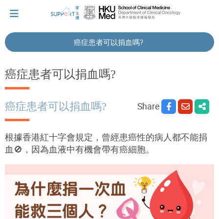
癌症患者可以捐血嗎?
I've just been told I have cancer...
癌症患者可以捐血嗎?
Let's walk together
癌症患者可以捐血嗎?
Share
Cherish every moment; love every day.
根據香港紅十字會規定，曾經患癌性的病人都不能捐
血🚫，因為血液中有機會帶有癌細胞。
Let's take a break!
Tips and Resources