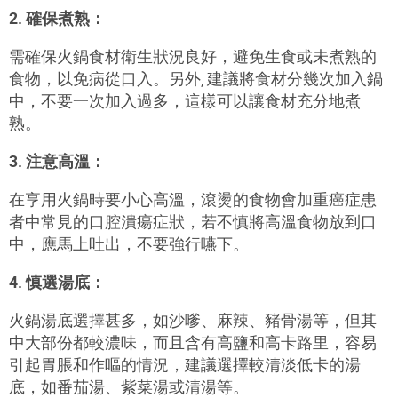
2. 確保煮熟：
需確保火鍋食材衛生狀況良好，避免生食或未煮熟的
食物，以免病從口入。另外, 建議將食材分幾次加入鍋
中，不要一次加入過多，這樣可以讓食材充分地煮
熟。
3. 注意高溫：
在享用火鍋時要小心高溫，滾燙的食物會加重癌症患
者中常見的口腔潰瘍症狀，若不慎將高溫食物放到口
中，應馬上吐出，不要強行嚥下。
4. 慎選湯底：
火鍋湯底選擇甚多，如沙嗲、麻辣、豬骨湯等，但其
中大部份都較濃味，而且含有高鹽和高卡路里，容易
引起胃脹和作嘔的情況，建議選擇較清淡低卡的湯
底，如番茄湯、紫菜湯或清湯等。