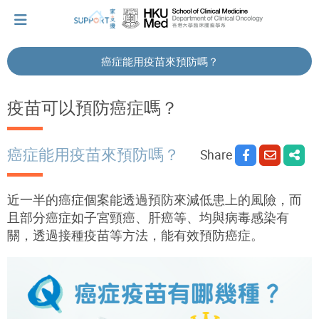
癌症能用疫苗來預防嗎？
I've just been told I have cancer...
疫苗可以預防癌症嗎？
Let's walk together
癌症能用疫苗來預防嗎？
Share
Cherish every moment; love every day.
近一半的癌症個案能透過預防來減低患上的風險，而
且部分癌症如子宮頸癌、肝癌等、均與病毒感染有
關，透過接種疫苗等方法，能有效預防癌症。
Let's take a break!
Tips and Resources