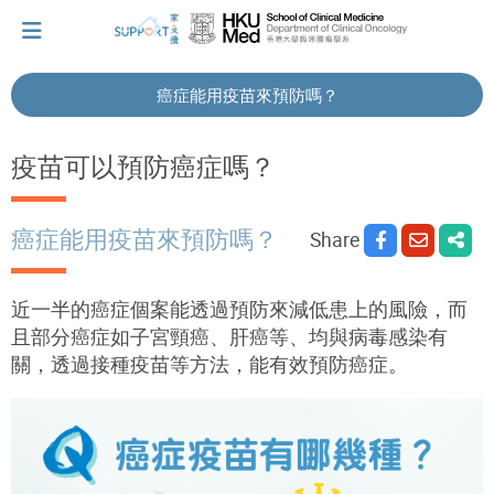
癌症能用疫苗來預防嗎？
I've just been told I have cancer...
疫苗可以預防癌症嗎？
Let's walk together
癌症能用疫苗來預防嗎？
Share
Cherish every moment; love every day.
近一半的癌症個案能透過預防來減低患上的風險，而
且部分癌症如子宮頸癌、肝癌等、均與病毒感染有
關，透過接種疫苗等方法，能有效預防癌症。
Let's take a break!
Tips and Resources