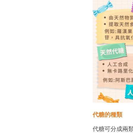
代糖的種類
代糖可分成兩