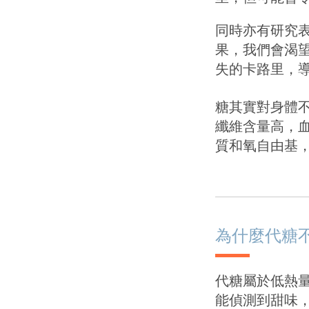
同時亦有研究
果，我們會渴
失的卡路里，
糖其實對身體
纖維含量高，
質和氧自由基
為什麼代糖
代糖屬於低熱量
能偵測到甜味