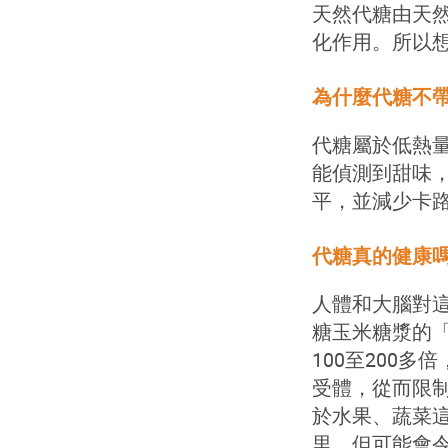
天然代糖由天
化作用。所以
為什麼代糖不
代糖屬於低熱量
能偵測到甜味
平，並減少卡
代糖真的健康嗎
人體和大腦對
糖玉米糖漿的
100
至
200
多倍
受體，從而限
於水果、蔬菜
里，但可能會