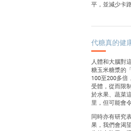
平，並減少卡
代糖真的健康
人體和大腦對
糖玉米糖漿的
100
至
200
多倍
受體，從而限
於水果、蔬菜
里，但可能會
同時亦有研究
果，我們會渴