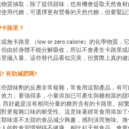
然物質抽取，除了提供甜味，也有機會提取天然食材
想使用代糖，可選擇更有營養的天然代糖，但要緊記
帶卡路里？
或無卡路里 （
low or
zero calorie
）的化學物質，
，但由於身體不能分解吸收，所以不會產生卡路里或
路里攝入量。這些替代品看似完美，但實際上真的健
? 有助減肥嗎?
這些甜味劑的反應非常複雜，常食用這類產品，有可
「效力」要強得多，小量添加已可產生與糖相當的甜
，而好處是沒有相同分量的糖所含有的卡路里。頻
制對更複雜口味的耐受性。這意味著經常食用添加了
這類味道不太甜的食品減少興趣，感到淡而無味。換
令人的飲食習慣變得不健康，相比起天然食品，會更