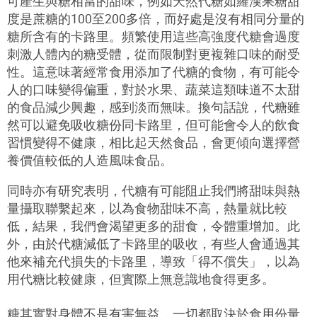
可產生與糖相當的甜味，例如天然代糖如羅漢果糖甜
度是蔗糖的
100
至
200
多倍，而好處是沒有相同分量的
糖所含有的卡路里。頻繁使用這些高強度代糖會過度
刺激人體內的糖受體，從而限制對更複雜口味的耐受
性。這意味著經常食用添加了代糖的食物，有可能令
人的口味變得偏重，對於水果、蔬菜這類味道不太甜
的食品減少興趣，感到淡而無味。換句話說，代糖雖
然可以避免吸收糖份同卡路里，但可能會令人的飲食
習慣變得不健康，相比起天然食品，會更傾向選擇營
養價值較低的人造風味食品。
同時亦有研究表明，代糖有可能阻止我們將甜味與熱
量攝取聯繫起來，以為食物甜味不高，熱量就比較
低，結果，我們會渴望更多的甜食，令體重增加。此
外，由於代糖減低了卡路里的吸收，有些人會通過其
他來補充代損失的卡路里，導致「得不償失」，以為
用代糖比較健康，但實際上無意識地食得更多。
糖其實對身體不是有害無益，一切都取決於食用份量