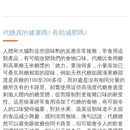
代糖真的健康嗎? 有助減肥嗎?
人體和大腦對這些甜味劑的反應非常複雜，常食用這
類產品，有可能改變我們的食物口味。代糖比食用糖
和高果糖玉米糖漿的「效力」要強得多，小量添加已
可產生與糖相當的甜味，例如天然代糖如羅漢果糖甜
度是蔗糖的
100
至
200
多倍，而好處是沒有相同分量的
糖所含有的卡路里。頻繁使用這些高強度代糖會過度
刺激人體內的糖受體，從而限制對更複雜口味的耐受
性。這意味著經常食用添加了代糖的食物，有可能令
人的口味變得偏重，對於水果、蔬菜這類味道不太甜
的食品減少興趣，感到淡而無味。換句話說，代糖雖
然可以避免吸收糖份同卡路里，但可能會令人的飲食