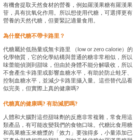
有機會提取天然食材的營養，例如羅漢果糖有羅漢果
苷，具有抗氧化作用。所以想使用代糖，可選擇更有
營養的天然代糖，但要緊記適量食用。
為什麼代糖不帶卡路里？
代糖屬於低熱量或無卡路里 （
low or
zero calorie
）的
化學物質，它的化學結構與普通的糖非常相似，所以
味蕾能偵測到甜味，但由於身體不能分解吸收，所以
不會產生卡路里或影響血糖水平，有助於防止蛙牙、
控制血糖水平，並減少卡路里攝入量。這些替代品看
似完美，但實際上真的健康嗎?
代糖真的健康嗎? 有助減肥嗎?
人體和大腦對這些甜味劑的反應非常複雜，常食用這
類產品，有可能改變我們的食物口味。代糖比食用糖
和高果糖玉米糖漿的「效力」要強得多，小量添加已