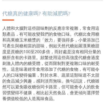
代糖真的健康嗎? 有助減肥嗎?
人體和大腦對這些甜味劑的反應非常複雜，常食用這
類產品，有可能改變我們的食物口味。代糖比食用糖
和高果糖玉米糖漿的「效力」要強得多，小量添加已
可產生與糖相當的甜味，例如天然代糖如羅漢果糖甜
度是蔗糖的
100
至
200
多倍，而好處是沒有相同分量的
糖所含有的卡路里。頻繁使用這些高強度代糖會過度
刺激人體內的糖受體，從而限制對更複雜口味的耐受
性。這意味著經常食用添加了代糖的食物，有可能令
人的口味變得偏重，對於水果、蔬菜這類味道不太甜
的食品減少興趣，感到淡而無味。換句話說，代糖雖
然可以避免吸收糖份同卡路里，但可能會令人的飲食
習慣變得不健康，相比起天然食品，會更傾向選擇營
養價值較低的人造風味食品。