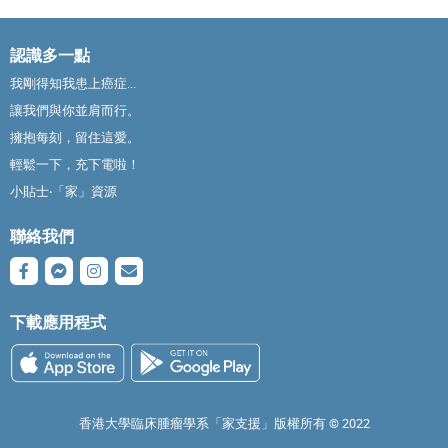
認識多一點
我剛得知我患上癌症...
讓我們與你並肩而行。
擁抱每刻，留住這愛。
輕鬆一下，充下電啦！
小貼士‧「家」資源
聯絡我們
下載應用程式
香港大學臨床腫瘤學系「家支援」版權所有 ©️ 2022