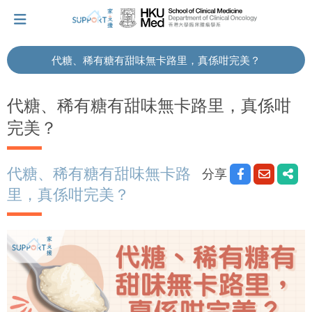
代糖、稀有糖有甜味無卡路里，真係咁完美？
我剛得知我患上癌症...
代糖、稀有糖有甜味無卡路里，真係咁
完美？
讓我們與你並肩而行。
代糖、稀有糖有甜味無卡路
分享
擁抱每刻，留住這愛。
里，真係咁完美？
輕鬆一下，充下電啦！
小貼士‧「家」資源