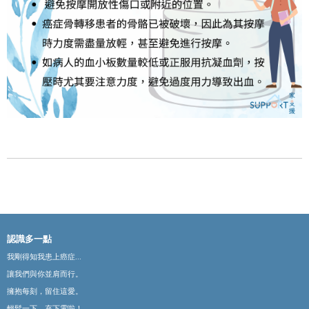
認識多一點
我剛得知我患上癌症...
讓我們與你並肩而行。
擁抱每刻，留住這愛。
輕鬆一下，充下電啦！