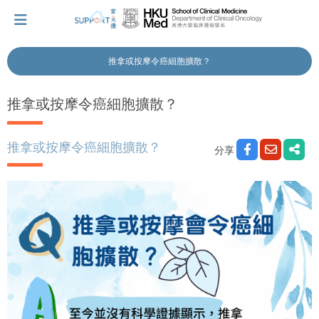
推拿或按摩令癌細胞擴散？
我剛得知我患上癌症...
推拿或按摩令癌細胞擴散？
讓我們與你並肩而行。
推拿或按摩令癌細胞擴散？
分享
擁抱每刻，留住這愛。
輕鬆一下，充下電啦！
小貼士‧「家」資源