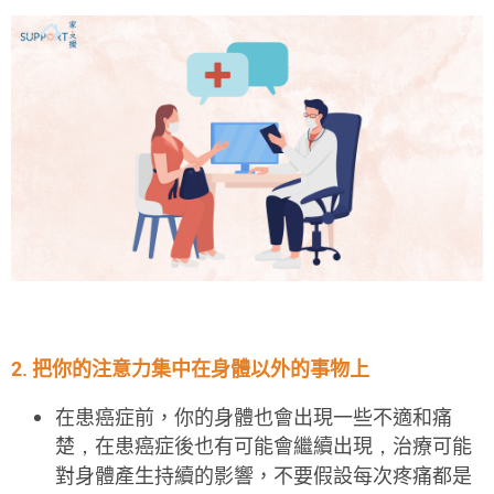
2.
把你的注意力
集中在
身體以外的事物上
在患
癌症
前，你的身體也會出現一些不適和痛
楚
，
在
患
癌症
後也有可能會繼續出現
，
治
療
可能
對身
體
產
生
持續的影
響，
不要假設每次疼痛都是