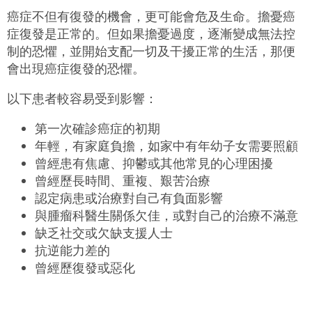
癌症不但有復發的機會，更可能會危及生命。擔憂
癌
症
復發是正常的。但如果擔憂過度，
逐漸變成無法控
制的恐懼，
並開始支配一切及干擾正常的生活，那便
會出現癌症復發的恐懼。
以下患者較容易受到影響：
第一次確診
癌症的
初
期
年輕，有家庭負擔，如家中有年幼子女需要照顧
曾經患有焦慮、抑鬱或其他常見的心理困擾
曾經歷長
時間、
重複
、
艱苦治
療
認定病患或治療對自己有負面影響
與腫
瘤
科醫
生
關
係
欠佳，或對自
己
的治
療
不
滿
意
缺乏社交或欠缺支援人士
抗逆能力差的
曾經歷復發或惡化