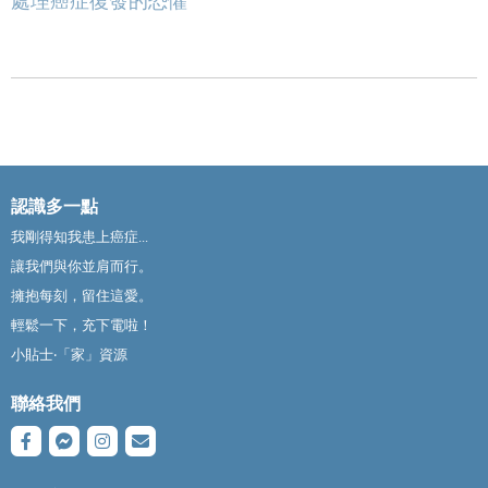
處理癌症復發的恐懼
認識多一點
我剛得知我患上癌症...
讓我們與你並肩而行。
擁抱每刻，留住這愛。
輕鬆一下，充下電啦！
小貼士‧「家」資源
聯絡我們