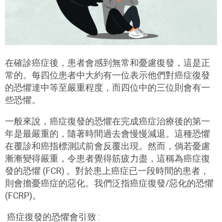
在確診癌症後，患者會感到無常和憂慮復發，這是正
常的
。
每四位患者中大約有一位表示他們對癌症復發
的恐懼達中等至嚴重程度，而四位中的三位則會有一
些恐懼。
一般來說，癌症復發的恐懼在完成癌症治療後的第一
年是最嚴重的，隨著時間過去會慢慢減退。這種恐懼
在覆診和癌指標測
試
前會反覆出現。然而，倘若憂慮
漸漸變得嚴重，令患
者
覺得筋疲力盡，這稱為癌症復
發的恐懼 (FCR) 。對於患上癌症已一段時間的患者，
則會擔憂癌症的惡化。我們泛指癌症復發
/
惡化的恐懼
(FCRP)。
癌症
復發的恐懼會引致 :