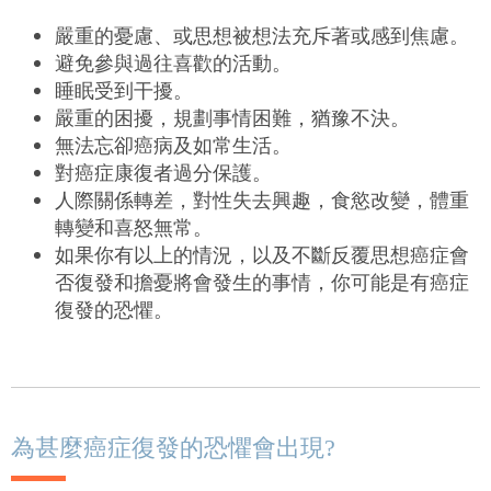
嚴
重
的憂
慮
、或思想被想法充斥著或感到焦
慮。
避免參與過往喜歡的活動。
睡
眠
受到干擾。
嚴
重
的
困擾，規
劃
事情
困
難
，猶
豫不決。
無法忘卻癌病及如常生活。
對
癌症
康復者過分保護。
人際關係轉差，對性失去興
趣
，食慾改變，體重
轉變和喜怒無常。
如果你有以上的情況，以及不斷
反覆
思
想
癌症
會
否復發和擔憂將會發生的事情，你可
能是
有癌症
復發的恐懼。
為甚麼癌症復發的恐懼會出現?