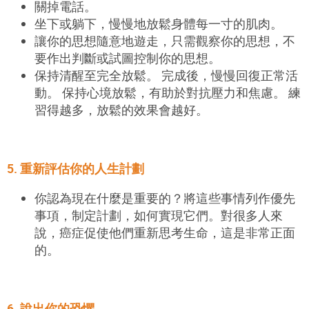
關掉電話。
坐下或躺下，
慢慢
地放鬆身體每一寸的肌肉。
讓你的思想隨意
地遊走
，只需觀察你的思想，
不
要作出判斷或試圖控制你的思想。
保持清醒至完全放鬆。 完成後，慢慢回復正常活
動。 保持心境放鬆，有助於對抗壓力和焦慮。 練
習得越多，放鬆的效果會越好。
5. 重新評估你的人生計劃
你認為現在什麼是重要的
？將
這些事情列作優先
事項，制定計劃，如何實現它們。對很多人來
說，癌症促使他們重新思考生命，這是非常正面
的。
6. 說出你的恐懼