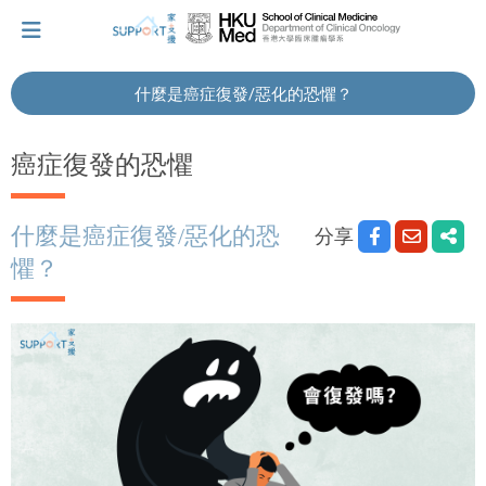
什麼是癌症復發/惡化的恐懼？
我剛得知我患上癌症...
癌症復發的恐懼
讓我們與你並肩而行。
什麼是癌症復發/惡化的恐
分享
懼？
擁抱每刻，留住這愛。
輕鬆一下，充下電啦！
小貼士‧「家」資源