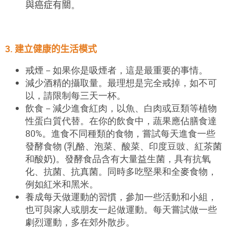
與
癌症
有關
。
3.
建立健康的生活模式
戒煙－如果你是吸煙者，這是最重要的事情。
減少酒精的攝取量。最理想是完全戒掉，如不可
以，請限制每三天一杯。
飲
食－
減
少進食
紅肉，
以
魚、白肉或豆類等植物
性蛋白質代替。在你的飲
食
中，蔬
果應
佔膳食
達
80%
。進食不同種類
的食物，
嘗
試
每天進食一些
發酵食
物 (
乳
酪、
泡菜、酸菜、印
度
豆豉、紅茶菌
和酸奶
)。發酵食品含有大量益生菌，具有抗氧
化、抗菌、抗真菌。同時
多吃堅果和全
麥食物，
例如紅米和黑米
。
養成每天做運動的習慣，參加一些活動和小組，
也可與家人或朋友一起做運動。
每天嘗試
做一些
劇烈運動，
多在郊
外
散
步。