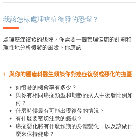
我該怎樣處理癌症復發的恐懼？
處理
癌症
復發的恐懼，你需
要
一個管
理
健
康
的計
劃和
理性地分析
復發
的風險。你應該：
1.
與你的腫瘤科醫生傾
談你對
癌症
復發或惡化的擔
憂
如復發的機會率有多
少？
與你有相同癌
症
類
型
和期
數
的病人中復發比
例
如
何？
什
麼
時
候
最有可
能
出現復發的情
況？
有什
麼
要密切注意的癥狀？
癌
症
惡化將有什
麼
預期的身
體
變化，以
及該
做什
麼來
保
持
健
康？