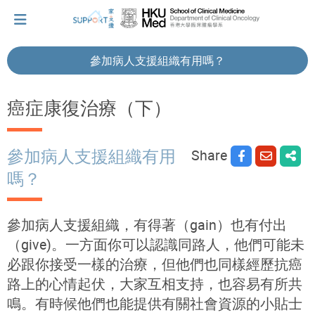
參加病人支援組織有用嗎？
I've just been told I have cancer...
癌症康復治療（下）
Let's walk together
Share
參加病人支援組織有用
嗎？
Cherish every moment; love every day.
參加病人支援組織，有得著（gain）也有付出
Let's take a break!
（give)。一方面你可以認識同路人，他們可能未
必跟你接受一樣的治療，但他們也同樣經歷抗癌
路上的心情起伏，大家互相支持，也容易有所共
Tips and Resources
鳴。有時候他們也能提供有關社會資源的小貼士