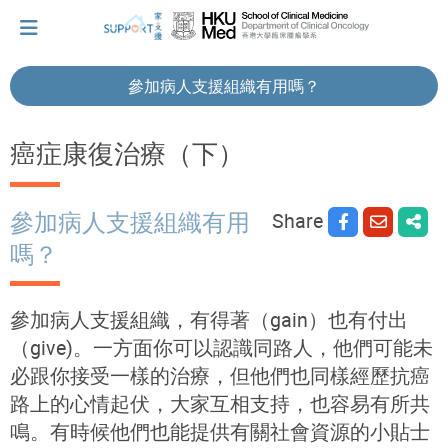
參加病人支援組織有用嗎？
I've just been told I have cancer...
癌症康復治療（下）
Let's walk together
Share
參加病人支援組織有用
嗎？
Cherish every moment; love every day.
參加病人支援組織，有得著（gain）也有付出
Let's take a break!
（give)。一方面你可以認識同路人，他們可能未
必跟你接受一樣的治療，但他們也同樣經歷抗癌
路上的心情起伏，大家互相支持，也容易有所共
Tips and Resources
鳴。有時候他們也能提供有關社會資源的小貼士