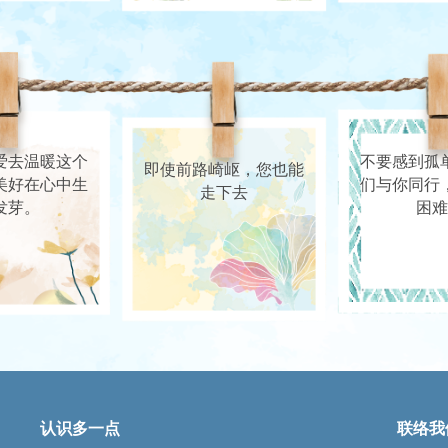
爱去温暖这个
不要感到孤
⁠⁠即使前路崎岖，您也能
美好在心中生
们与你同行
走下去
发芽。
困难
认识多一点
联络我