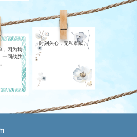
时刻关心，无私奉献。
单，因为我
，一同战胜
。
们