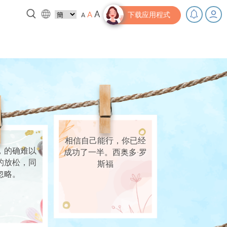
A
A
A
下载应用程式
，充下电啦！
小贴士‧「家」资源
相信自己能行，你已经
，的确难以
成功了一半。西奥多·罗
的放松，同
斯福
忽略。