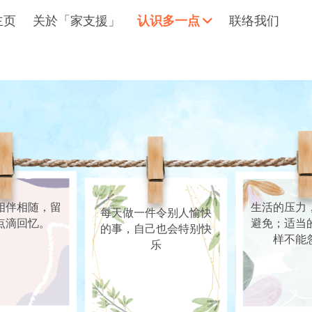
主页
关於「家支援」
认识多一点
联络我们
拥抱每刻，留住这爱。
轻松一下
相伴相随，留
生活的压力
每天做一件令别人愉快
点滴回忆。
避免；适当
的事，自己也会特别快
样不能
乐