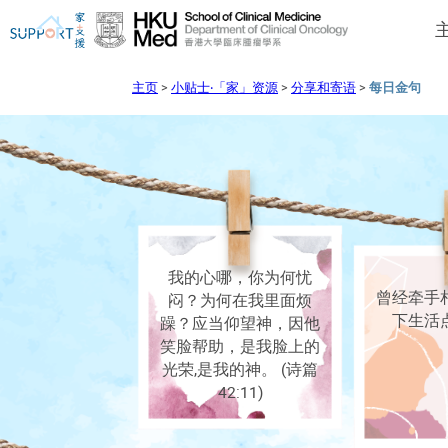
主页
>
小贴士‧「家」资源
>
分享和寄语
>
每日金句
我刚得知我患上癌症...
让我们与你并肩而行。
我的心哪，你为何忧
曾经牵手
闷？为何在我里面烦
下生活
躁？应当仰望神，因他
笑脸帮助，是我脸上的
光荣,是我的神。 (诗篇
42:11)