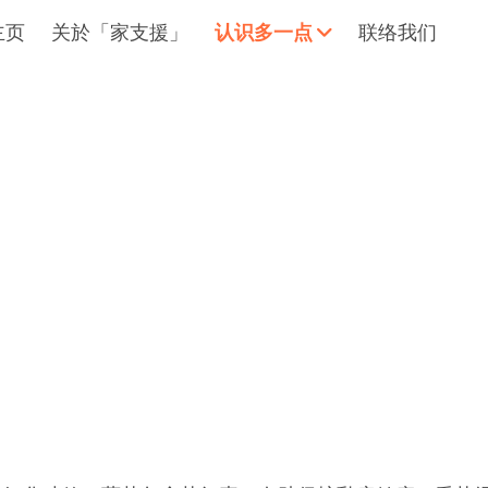
主页
关於「家支援」
认识多一点
联络我们
拥抱每刻，留住这爱。
轻松一下