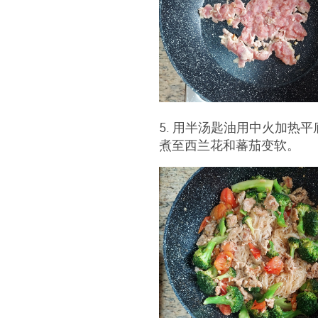
5. 用半汤匙油用中火加热
煮至西兰花和蕃茄变软。