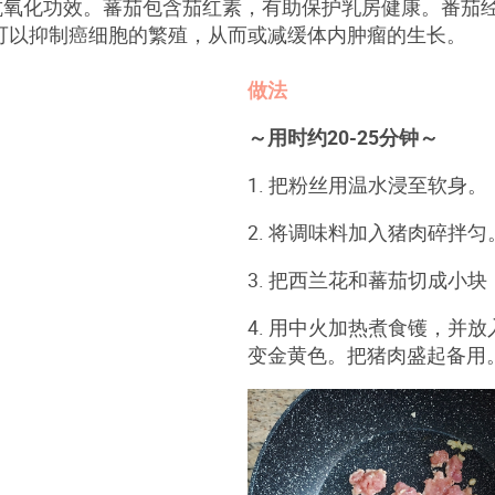
抗氧化功效。蕃茄包含茄红素，有助保护乳房健康。番茄
还可以抑制癌细胞的繁殖，从而或减缓体内肿瘤的生长。
做法
～用时约20-25分钟～
1. 把粉丝用温水浸至软身。
2. 将调味料加入猪肉碎拌匀
3. 把西兰花和蕃茄切成小
4. 用中火加热煮食镬，并
变金黄色。把猪肉盛起备用