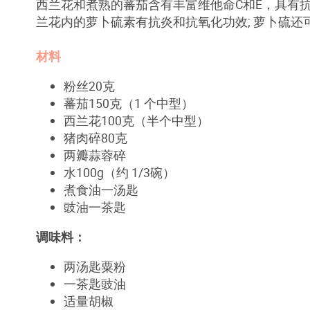
西兰花和煮熟的蕃茄含有丰富维他命C和E，具有
兰花内的萝卜硫素有抗炎和抗氧化功效; 萝卜硫
材料
粉丝20克
蕃茄150克（1 个中型）
西兰花100克（半个中型）
猪肉碎80克
两瓣蒜蓉碎
水100g（约 1/3碗）
煮食油一汤匙
豉油一茶匙
调味料：
两汤匙粟粉
一茶匙豉油
适量胡椒