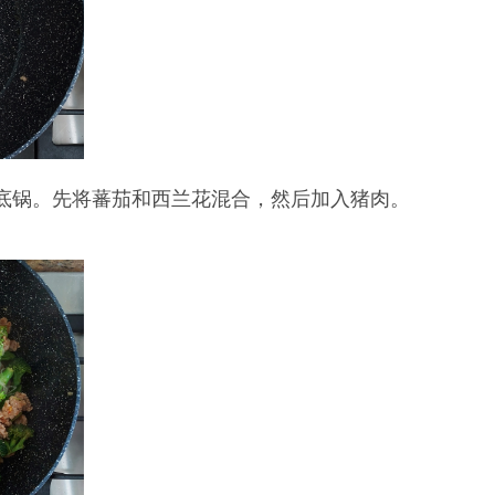
平底锅。先将蕃茄和西兰花混合，然后加入猪肉。