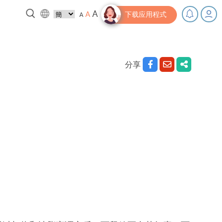
A
A
A
下载应用程式
分享
，充下电啦！
小贴士‧「家」资源