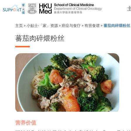
主页
>
小贴士‧「家」资源
>
癌症与食疗
>
有营食谱
>
蕃茄肉碎煨粉丝
蕃茄肉碎煨粉丝
我刚得知我患上癌症...
让我们与你并肩而行。
营养价值