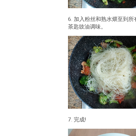
6. 加入粉丝和熟水煨至到
茶匙豉油调味。
7. 完成!