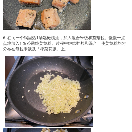
6. 在同一个锅里热1汤匙橄榄油，加入混合米饭和蘑菇粒。慢慢一点
点地加入1 ½ 茶匙纯姜黄粉。过程中继续翻炒和混合，使姜黄粉均匀
分布在每粒米饭及「椰菜花饭」上。