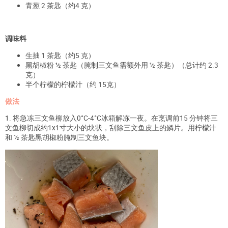
青葱 2 茶匙（约4 克）
调味料
生抽 1 茶匙（约5 克）
黑胡椒粉 ½ 茶匙（腌制三文鱼需额外用 ½ 茶匙）（总计约 2.3
克）
半个柠檬的柠檬汁（约 15克）
做法
1. 将急冻三文鱼柳放入0°C-4°C冰箱解冻一夜。在烹调前15 分钟将三
文鱼柳切成约1x1寸大小的块状，刮除三文鱼皮上的鳞片。用柠檬汁
和 ½ 茶匙黑胡椒粉腌制三文鱼块。