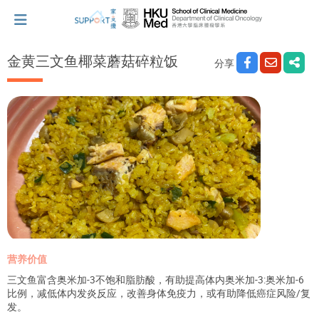
金黄三文鱼椰菜蘑菇碎粒饭
分享
我刚得知我患上癌症...
让我们与你并肩而行。
拥抱每刻，留住这爱。
轻松一下，充下电啦！
营养价值
三文鱼富含奥米加-3不饱和脂肪酸，有助提高体内奥米加-3:奥米加-6
小贴士‧「家」资源
比例，减低体内发炎反应，改善身体免疫力，或有助降低癌症风险/复
发。