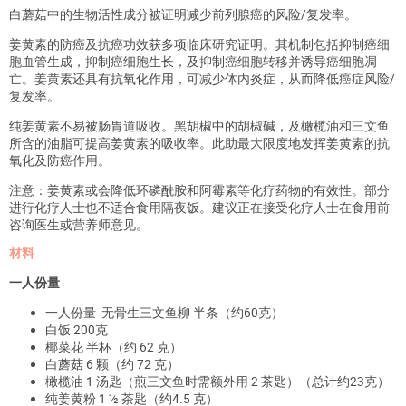
白蘑菇中的生物活性成分被证明减少前列腺癌的风险/复发率。
姜黄素的防癌及抗癌功效获多项临床研究证明。其机制包括抑制癌细
胞血管生成，抑制癌细胞生长，及抑制癌细胞转移并诱导癌细胞凋
亡。姜黄素还具有抗氧化作用，可减少体内炎症，从而降低癌症风险/
复发率。
纯姜黄素不易被肠胃道吸收。黑胡椒中的胡椒碱，及橄榄油和三文鱼
所含的油脂可提高姜黄素的吸收率。此助最大限度地发挥姜黄素的抗
氧化及防癌作用。
注意：姜黄素或会降低环磷酰胺和阿霉素等化疗药物的有效性。部分
进行化疗人士也不适合食用隔夜饭。建议正在接受化疗人士在食用前
咨询医生或营养师意见。
材料
一人份量
一人份量 无骨生三文鱼柳 半条（约60克）
白饭 200克
椰菜花 半杯（约 62 克）
白蘑菇 6 颗（约 72 克）
橄榄油 1 汤匙（煎三文鱼时需额外用 2 茶匙）（总计约23克）
纯姜黄粉 1 ½ 茶匙（约4.5 克）