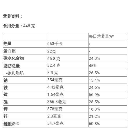
营养资料：
食用分量：
448 克
每日营养量%*
热量
653
千卡
/
蛋白质
/
22
克
碳水化合物
24.3%
66.8
克
32.4 克
45%
脂肪总量
5.3 克
26.5%
-
饱
和脂肪
354毫克
15.4%
钠
4.42毫克
24.6%
铁
锰
1.54毫克
66.9%
356.8毫克
28.5%
磷
钾
878毫克
16.3%
锌
2.3毫克
21.2%
54.7毫克
60.8%
维他命
C