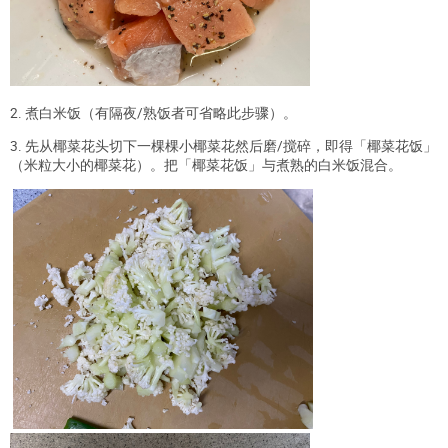
2. 煮白米饭（有隔夜/熟饭者可省略此步骤）。
3. 先从椰菜花头切下一棵棵小椰菜花然后磨/搅碎，即得「椰菜花饭」
（米粒大小的椰菜花）。把「椰菜花饭」与煮熟的白米饭混合。