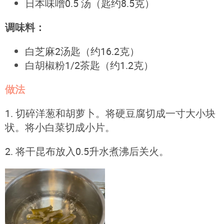
日本味噌0.5 汤（匙约8.5克）
调味料：
白芝麻2汤匙（约16.2克）
白胡椒粉1/2茶匙（约1.2克）
做法
1. 切碎洋葱和胡萝卜。将硬豆腐切成一寸大小块
状。将小白菜切成小片。
2. 将干昆布放入0.5升水煮沸后关火。