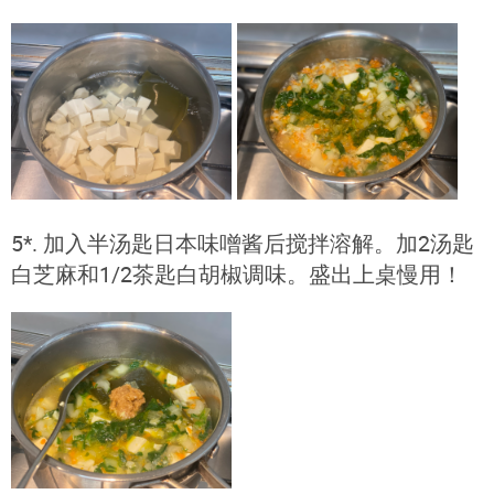
5*. 加入半汤匙日本味噌酱后搅拌溶解。加2汤匙
白芝麻和1/2茶匙白胡椒调味。盛出上桌慢用！