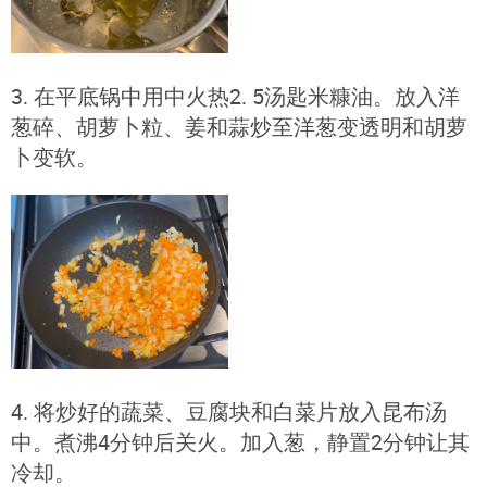
3. 在平底锅中用中火热2. 5汤匙米糠油。放入洋
葱碎、胡萝卜粒、姜和蒜炒至洋葱变透明和胡萝
卜变软。
4. 将炒好的蔬菜、豆腐块和白菜片放入昆布汤
中。煮沸4分钟后关火。加入葱，静置2分钟让其
冷却。