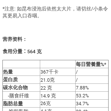
*注意: 如昆布浸泡后依然太大片，请切丝/小条令
其更易入口吞咽。
营养资料：
食用分量：
564
克
每日營養量
%*
热量
367
千卡
/
蛋白质
/
21.0
克
碳水化合物
7.88%
22
克
53.2%
-膳食纤维
14.9
克
26克
34.7%
脂肪总量