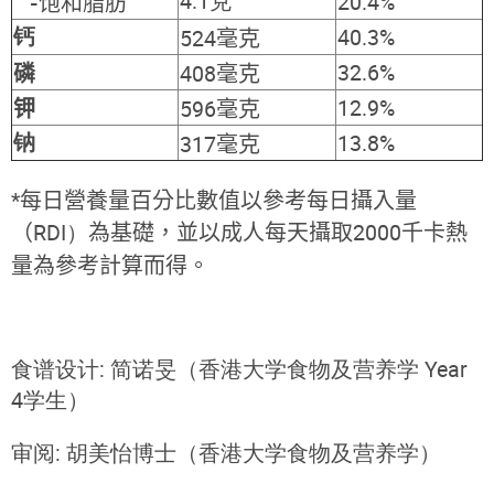
4.1克
20.4%
-
饱和脂肪
钙
40.3%
524毫克
32.6%
磷
408毫克
12.9%
钾
596毫克
钠
13.8%
317毫克
*
每日營養量百分比數值以參考每日攝入量
（
RDI）
為基礎，並以成人每天攝取
2000
千卡熱
量為參考計算而得。
食谱设计: 简诺旻（香港大学食物及营养学 Year
4学生）
审阅: 胡美怡博士（香港大学食物及营养学）