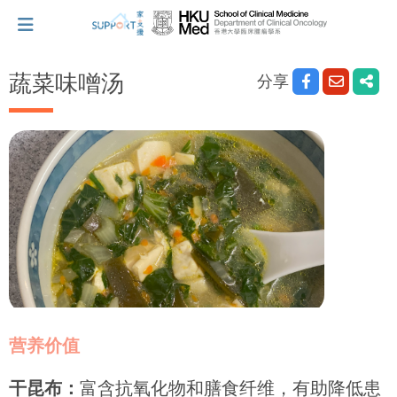
分享
蔬菜味噌汤
我刚得知我患上癌症...
让我们与你并肩而行。
拥抱每刻，留住这爱。
轻松一下，充下电啦！
营养价值
小贴士‧「家」资源
干昆布：
富含抗氧化物和膳食纤维，有助降低患