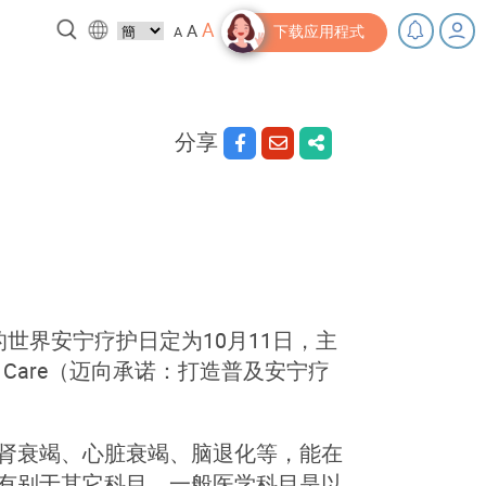
A
A
A
下载应用程式
分享
，充下电啦！
小贴士‧「家」资源
的世界安宁疗护日定为10月11日，主
Palliative Care（迈向承诺：打造普及安宁疗
肾衰竭、心脏衰竭、脑退化等，能在
有别于其它科目，一般医学科目是以