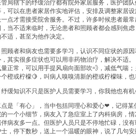
医管局辖下的纾缓治疗都有院外家居服务，医护团队
等，可以在患者家居作实地评估，安排及调整家居设
长一点才需接受院舍服务。不过，许多时候患者最常
间，当不适来临时，无论患者和照顾者都会感到焦虑
的不适，甚至为他作决定。
照顾者和病友也需要多学习，认识不同症状的原因和紧急信号
外，其实很多症状也可以用非药物治疗，解决不适。 
氧量正常，可以用手提风扇向面部吹💨，减低气喘
一个橙或柠檬🍋，叫病人嗅嗅清新的橙或柠檬味，也
，纾缓知识不只是医护人员需要学习，你我他也有机
第二点是「有心」，当中包括同理心和爱心❤，记得
院的一个小细节，病友入了急症室上了内科病房，情
陪伴病友多一点。但医护人员只是不停地忙碌，没有
护士，停下数秒，送上一个温暖的眼神，说了几句安