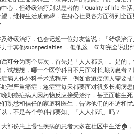
中心，但纾缓治疗则以患者的「Quality of lif
希望，维持生活质素🌈，在身心社灵各方面得到全
。
讲及纾缓治疗，也会记起一位好友曾说：「纾缓治疗
力于其他subspecialties ，但他这一句却完全
这句话可分为两个层次，首先是「人人都识」。是的
识，试想想，哪一个医学科目不用面对长期病患者？
癌症病人作外科手术或程序，例如食道癌病人需要插
要处理严重痛症；急症室每天都要面对很多长期病患
有晚期癌症病人因药物反应接受治疗，甚至面临生死
他们熟悉和信任的家庭科医生，告诉他们的不适和忧
所以，不是各个学科都要知、「人人都识」吗？
，大部份患上慢性疾病的患者大多在社区中生活🏠