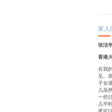
家人
张洁
香港
在我
见。
子女
儿虽
一些
儿平
婆可