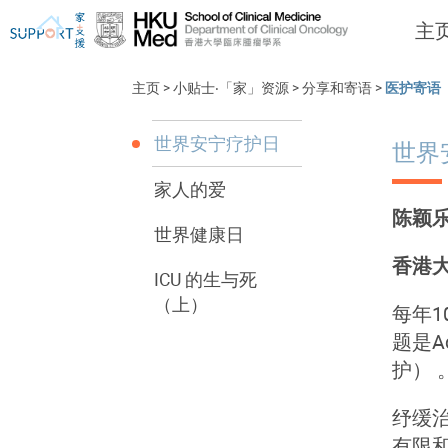
主
主页
>
小贴士‧「家」资源
>
分享和寄语
>
医护寄语
世界安宁疗护日
世界
家人的爱
我刚得知我患上癌症...
让我们与你并肩而行
陈颖
世界健康日
香港
ICU 的生与死
（上）
每年1
题是Ach
护） 
纾缓
有限