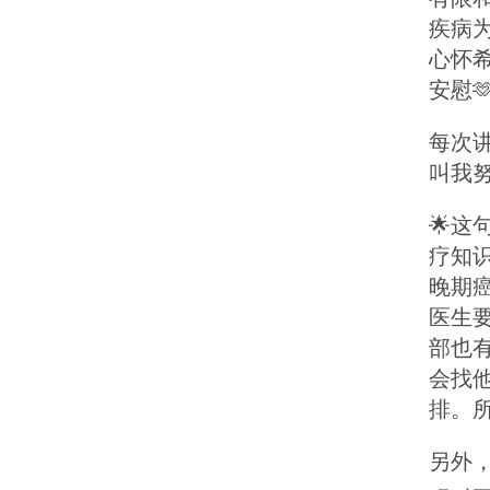
疾病为
心怀
安慰
每次
叫我努
🌟
疗知
晚期
医生
部也
会找
排。
另外