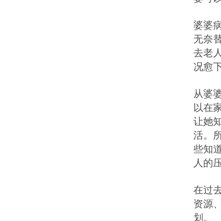
婆婆
无奈
去老
况愈
从婆
以在
让她
活。
些知
人的
在过
资源
划。