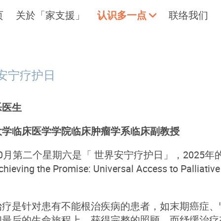
页
关於「家支援」
认识多一点
联络我们
安宁疗护日
。
拥抱每刻，留住这爱。
轻松一下
乐医生
大学临床医学学院临床肿瘤学系临床副教授
0月第二个星期六是「 世界安宁疗护日」，2025年
ieving the Promise: Universal Access to 
。
治疗是针对患有不能根治疾病的患者，如末期癌症、
和最后的生命旅程上，获得完整的照顾。而纾缓治疗