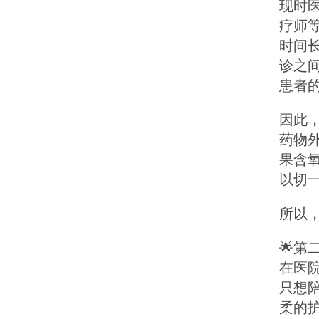
现时
疗师
时间
诊之
患者
因此，
药物
果含
以切
所以
🌟
在医
只想
柔的