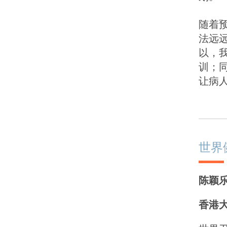
随着
法远
以，
训；
让病
世界
陈颖
香港