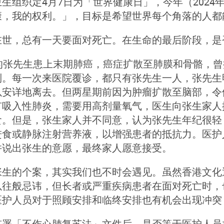
生组织定4月7日为「世界健康日」，今年（2024年）的主题为
康，我的权利。」，目标是希望世界每个角落的人都
在世，总有一天要面对死亡。在生命的最后阶段，是
岁的张先生患上末期肺癌，癌症扩散至肺膜和骨骼，
制。每一次来医院覆诊，都只有张先生一人，张先生
以安详地离去。但两星期前因为肿瘤扩散至脑部，令
有吸入性肺炎，需要用高剂量氧气，医生向张生家人
食。但是，张生家人并不同意，认为张先生年纪很轻
进食或静脉注射营养液，以增强患者的抵抗力。医护
并说出张生的意愿，最终家人愿意接受。
张生的个案，其实我们也不时会遇见。虽然香港文化
以往般忌讳，但长者或严重疾病患者在面对死亡时，
医护人员对于照顾安排和临终安排也有机会出现冲突
签署「不作心肺复苏法」文件后，是否等于医护人员