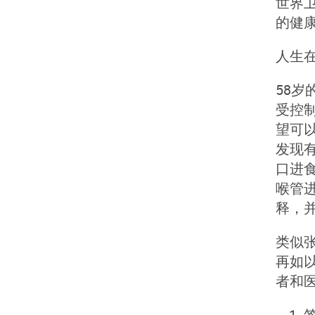
世界卫
的健
人生
58
受控
望可
发现
口进
喉管
释，
类似
再如
者和